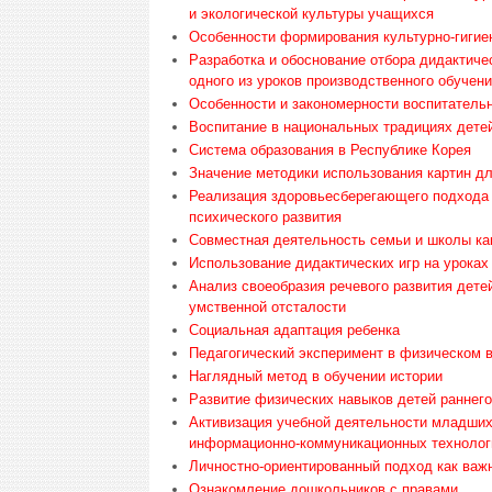
и экологической культуры учащихся
Особенности формирования культурно-гигие
Разработка и обоснование отбора дидактиче
одного из уроков производственного обучени
Особенности и закономерности воспитательн
Воспитание в национальных традициях дете
Система образования в Республике Корея
Значение методики использования картин д
Реализация здоровьесберегающего подхода 
психического развития
Совместная деятельность семьи и школы ка
Использование дидактических игр на уроках
Анализ своеобразия речевого развития дет
умственной отсталости
Социальная адаптация ребенка
Педагогический эксперимент в физическом в
Наглядный метод в обучении истории
Развитие физических навыков детей раннего
Активизация учебной деятельности младших
информационно-коммуникационных технолог
Личностно-ориентированный подход как важ
Ознакомление дошкольников с правами