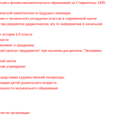
сшего физико-математического образования на Ставрополье 1930-
ической компетентности будущего инженера
ния и технического оснащения классов в современной школе
при разработке дидактических игр по информатике в начальной
 истории в 8 классе
ности
ренниках и праздниках
ной капитал предприятия" при изучении дисциплины "Экономика
ной школе
ьном учреждении
средствами художественной литературы
изации детей дошкольного возраста
спешности музыкального образования
гия ее организации