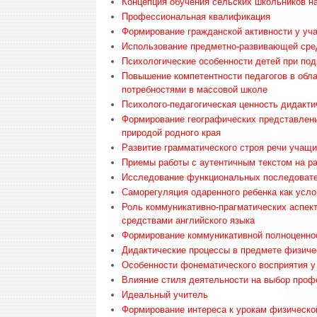
Концепция обучения сельских школьников н
Профессиональная квалификация
Формирование гражданской активности у уч
Использование предметно-развивающей сред
Психологические особенности детей при под
Повышение компетентности педагогов в обла
потребностями в массовой школе
Психолого-педагогическая ценность дидакти
Формирование географических представлени
природой родного края
Развитие грамматического строя речи учащи
Приемы работы с аутентичным текстом на р
Исследование функциональных последовател
Саморегуляция одаренного ребенка как усло
Роль коммуникативно-прагматических аспек
средствами английского языка
Формирование коммуникативной полноценност
Дидактические процессы в предмете физиче
Особенности фонематического восприятия у
Влияние стиля деятельности на выбор про
Идеальный учитель
Формирование интереса к урокам физическо