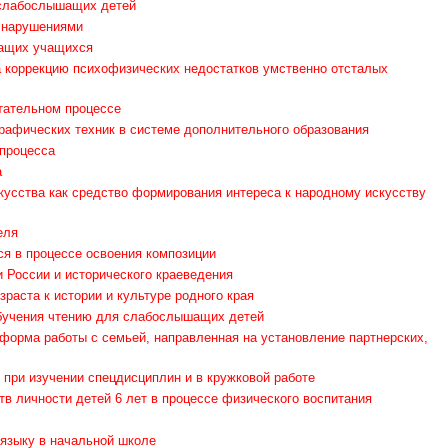
 слабослышащих детей
 нарушениями
шащих учащихся
а коррекцию психофизических недостатков умственно отсталых
тательном процессе
рафических техник в системе дополнительного образования
 процесса
а
кусства как средство формирования интереса к народному искусству
еля
я в процессе освоения композиции
и России и исторического краеведения
раста к истории и культуре родного края
обучения чтению для слабослышащих детей
форма работы с семьей, направленная на установление партнерских,
 при изучении спецдисциплин и в кружковой работе
в личности детей 6 лет в процессе физического воспитания
 языку в начальной школе