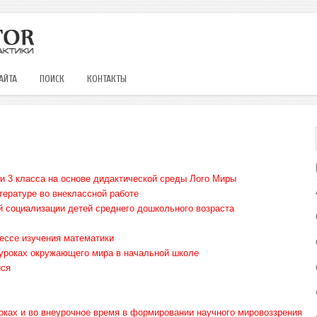
АЙТА
ПОИСК
КОНТАКТЫ
и 3 класса на основе дидактической среды Лого Миры
тературе во внеклассной работе
й социализации детей среднего дошкольного возраста
ессе изучения математики
 уроках окружающего мира в начальной школе
ися
оках и во внеурочное время в формировании научного мировоззрения