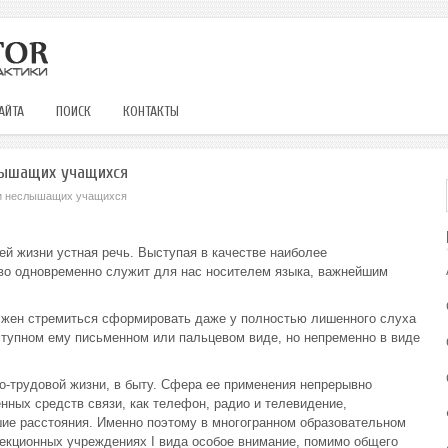
АЙТА
ПОИСК
КОНТАКТЫ
лышащих учащихся
чи неслышащих учащихся
ей жизни устная речь. Выступая в качестве наиболее
ово одновременно служит для нас носителем языка, важнейшим
олжен стремиться сформировать даже у полностью лишенного слуха
ступном ему письменном или пальцевом виде, но непременно в виде
о-трудовой жизни, в быту. Сфера ее применения непрерывно
нных средств связи, как телефон, радио и телевидение,
ие расстояния. Именно поэтому в многогранном образовательном
екционных учреждениях I вида особое внимание, помимо общего