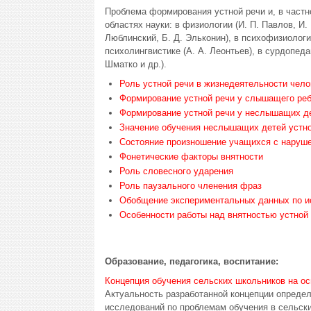
Проблема формирования устной речи и, в частн
областях науки: в физиологии (И. П. Павлов, И. 
Люблинский, Б. Д. Эльконин), в психофизиологии 
психолингвистике (А. А. Леонтьев), в сурдопедаг
Шматко и др.).
Роль устной речи в жизнедеятельности чело
Формирование устной речи у слышащего реб
Формирование устной речи у неслышащих д
Значение обучения неслышащих детей устно
Состояние произношение учащихся с наруш
Фонетические факторы внятности
Роль словесного ударения
Роль паузального членения фраз
Обобщение экспериментальных данных по и
Особенности работы над внятностью устно
Образование, педагогика, воспитание:
Концепция обучения сельских школьников на о
Актуальность разработанной концепции определ
исследований по проблемам обучения в сельски