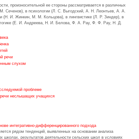
ости, произносительной ее стороны рассматривается в различных
М. Сеченов), в психологии (Л. С. Выгодский, А. Н. Леонтьев, А. А.
(Н. И. Жинкин, М. М. Кольцова), в лингвистике (Л. Р. Зиндер), в
огике (Е. И. Андреева, Н. И. Белова, Ф. А. Рау, Ф. Ф. Рау, Н. Д.
века
енка
етей
й речи
енным слухом
сследуемой проблеме
й речи неслышащих учащихся
снове интегративно-дифференцированного подхода
яется рядом тенденций, выявленных на основании анализа
х школах, результатов деятельности сельских школ в условиях