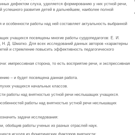
ванных дефектом слуха, уделяется формированию у них устной речи,
й успешного развития детей в дальнейшем, наиболее полной
 и особенности работы над ней составляет актуальность выбранной
щих учащихся посвящены многие работы сурдопедагогов: Е. И.
ау, Н. Д. Шматко. Для всех исследований данных авторов «характерны
етей и стремление повысить эффективность педагогического
ечи: импрессивная сторона, то есть восприятие речи, и экспрессивная
ению – и будет посвящена данная работа.
глухих учащихся начальных классов.
сти работы над внятностью устной речи неслышащих учащихся.
особенностей работы над внятностью устной речи неслышащих
означить задачи исследования:
чи, обобщив работы ученых из разных отраслей наук.
щихся исходя из фонетических факторов внятности: