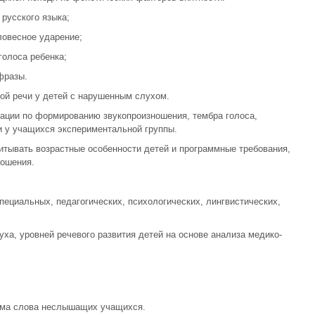
русского языка;
ловесное ударение;
голоса ребенка;
фразы.
ой речи у детей с нарушенным слухом.
ации по формированию звукопроизношения, тембра голоса,
и у учащихся экспериментальной группы.
итывать возрастные особенности детей и программные требования,
ношения.
пециальных, педагогических, психологических, лингвистических,
ха, уровней речевого развития детей на основе анализа медико-
тма слова неслышащих учащихся.