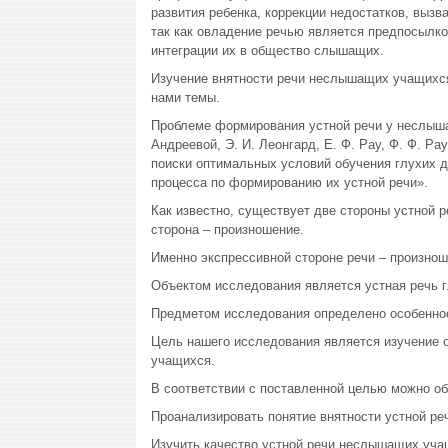
развития ребенка, коррекции недостатков, выз
так как овладение речью является предпосылко
интеграции их в общество слышащих.
Изучение внятности речи неслышащих учащихся
нами темы.
Проблеме формирования устной речи у неслыша
Андреевой, Э. И. Леонгард, Е. Ф. Рау, Ф. Ф. Р
поиски оптимальных условий обучения глухих д
процесса по формированию их устной речи».
Как известно, существует две стороны устной р
сторона – произношение.
Именно экспрессивной стороне речи – произнош
Объектом исследования является устная речь 
Предметом исследования определено особенно
Цель нашего исследования является изучение 
учащихся.
В соответствии с поставленной целью можно об
Проанализировать понятие внятности устной ре
Изучить качество устной речи неслышащих уча