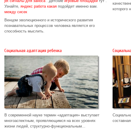
jet сигналы для заноса
. Детские
игровые площадки
тут .
качествен
Узнайте,
яндекс работа какая
подойдет именно вам.
которого 
между сисек
Венцом эволюционного и исторического развития
познавательных процессов человека является его
способность мыслить.
Социальная адаптация ребенка
Социальна
В современной науке термин «адаптация» выступает
Социальна
многоаспектным, проявляющимся на всех уровнях
составная
жизни людей, структурно-функциональным...