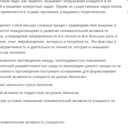
товом виде, как правило, вызывают затруднения учащихся в их
 и решению конкретных задач. Одним из существенных недостатков
 проявляется в отрыве заученных учащимися теоретических
авляет собой весьма сложный процесс взаимодействия внешних и
яются определяющими в развитии познавательной активности
ека, утверждения направленности его личности все большую роль в
ия: опыт, мировоззрение, интересы и потребности. Эти факторы в
аправленность в деятельности личности, которая и оказывает
ссов человека.
 выявлено противоречие между, необходимостью повышения
таточной разработанностью средств реализации данного процесса на
явленного противоречия послужили основанием для формулировки
льной активности учащихся на уроках биологии».
ал школьного курса биологии.
й активности подростков на уроках биологии.
ские условия повышения познавательной активности учащихся на
ознавательная активность учащихся».