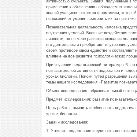
активностью субъекта. Знания, полученные в го
применении к объяснению наблюдаемых явлений
знаний учащихся остается формализм, который
положений от умения применить их на практике.
Познавательная деятельность человека предст
внутренних условий. Внешние воздействия явл
личности, но по мере развития сознания челов
его деятельности приобретают внутренние услов
своем противоречивом единстве и составляют н
влияние на все развитие психологических проце
При изучении педагогической литературы было
познавательной активности подростков и недос
уроках биологии. Поиски путей разрешения вы
темы нашего исследования «Развитие познавате
Объект исследования: образовательный потенци
Предмет исследования: развитие познавательно
Цель работы: выявить и обосновать педагогиче
уроках биологии.
Задачи исследования:
1. Уточнить содержание и сущность понятия «п