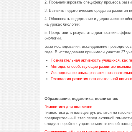
2. Проанализировать специфику процесса развит
3. Выявить педагогические средства развития п
4. Обосновать содержание и дидактическое обе
на уроках биологии;
5. Представить результаты диагностики эффект
биологии.
База исследования: исследование проводилось 
года. В исследовании принимали участие 27 уче
Познавательная активность учащихся, как п
Методы, способствующие развитию познават
Исследование опыта развития познавательно
Технология развития познавательной активн
Образование, педагогика, воспитание:
Гимнастика для пальчиков
Гимнастика для пальцев рук делится на пассив
предварительный этап перед активной гимнасти
следует перейти к упражнениям активной пальце
Организация обучения математике в основных 