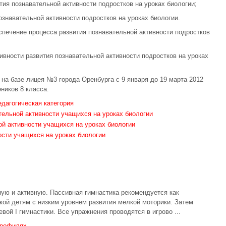
ия познавательной активности подростков на уроках биологии;
ознавательной активности подростков на уроках биологии.
спечение процесса развития познавательной активности подростков
ивности развития познавательной активности подростков на уроках
на базе лицея №3 города Оренбурга с 9 января до 19 марта 2012
ников 8 класса.
едагогическая категория
ельной активности учащихся на уроках биологии
й активности учащихся на уроках биологии
ости учащихся на уроках биологии
ную и активную. Пассивная гимнастика рекомендуется как
кой детям с низким уровнем развития мелкой моторики. Затем
вой I гимнастики. Все упражнения проводятся в игрово ...
профилях