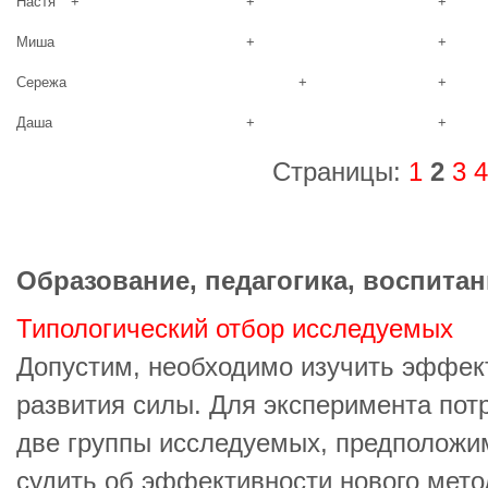
Настя
+
+
+
Миша
+
+
Сережа
+
+
Даша
+
+
Страницы:
1
2
3
4
Образование, педагогика, воспитан
Типологический отбор исследуемых
Допустим, необходимо изучить эффек
развития силы. Для эксперимента по
две группы исследуемых, предположим
судить об эффективности нового мето