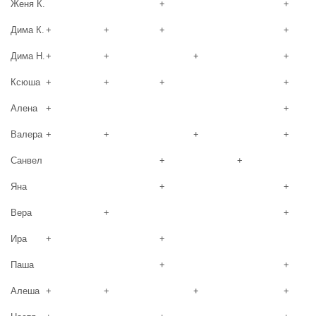
Женя К.
+
+
Дима К.
+
+
+
+
Дима Н.
+
+
+
+
Ксюша
+
+
+
+
Алена
+
+
Валера
+
+
+
+
Санвел
+
+
Яна
+
+
Вера
+
+
Ира
+
+
Паша
+
+
Алеша
+
+
+
+