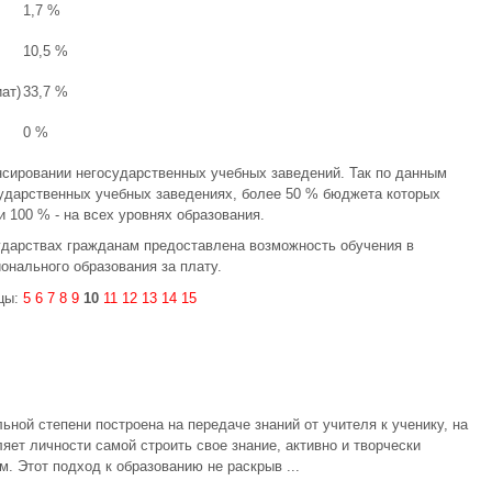
1,7 %
10,5 %
ат)
33,7 %
0 %
нсировании негосударственных учебных заведений. Так по данным
сударственных учебных заведениях, более 50 % бюджета которых
 100 % - на всех уровнях образования.
ударствах гражданам предоставлена возможность обучения в
нального образования за плату.
цы:
5
6
7
8
9
10
11
12
13
14
15
ной степени построена на передаче знаний от учителя к ученику, на
яет личности самой строить свое знание, активно и творчески
м. Этот подход к образованию не раскрыв ...