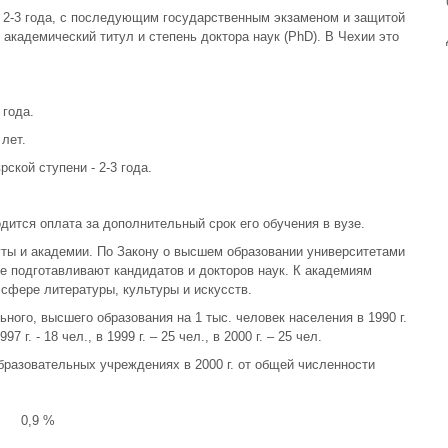
 2-3 года, с последующим государственным экзаменом и защитой
 академический титул и степень доктора наук (PhD). В Чехии это
 года.
 лет.
ской ступени - 2-3 года.
дится оплата за дополнительный срок его обучения в вузе.
уты и академии. По Закону о высшем образовании университетами
ые подготавливают кандидатов и докторов наук. К академиям
сфере литературы, культуры и искусств.
ого, высшего образования на 1 тыс. человек населения в 1990 г.
7 г. - 18 чел., в 1999 г. – 25 чел., в 2000 г. – 25 чел.
разовательных учреждениях в 2000 г. от общей численности
0,9 %