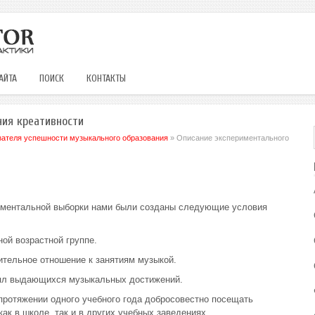
АЙТА
ПОИСК
КОНТАКТЫ
ния креативности
азателя успешности музыкального образования
» Описание экспериментального
иментальной выборки нами были созданы следующие условия
ной возрастной группе.
ительное отношение к занятиям музыкой.
влял выдающихся музыкальных достижений.
 протяжении одного учебного года добросовестно посещать
ак в школе, так и в других учебных заведениях.