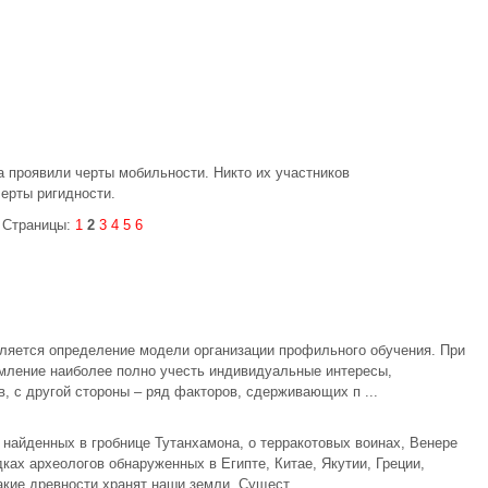
а проявили черты мобильности. Никто их участников
ерты ригидности.
Страницы:
1
2
3
4
5
6
яется определение модели организации профильного обучения. При
емление наиболее полно учесть индивидуальные интересы,
, с другой стороны – ряд факторов, сдерживающих п ...
найденных в гробнице Тутанхамона, о терракотовых воинах, Венере
ках археологов обнаруженных в Египте, Китае, Якутии, Греции,
акие древности хранят наши земли. Сущест ...