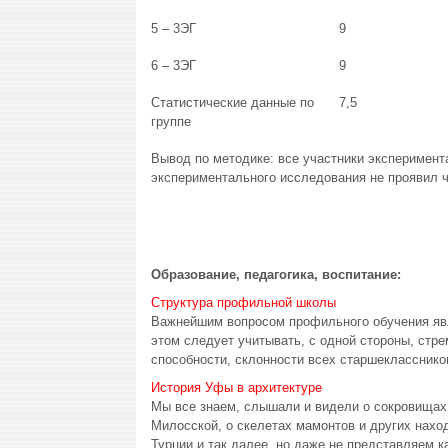
5 – 3ЭГ
9
6 – 3ЭГ
9
Статистические данные по
7,5
группе
Вывод по методике: все участники эксперимент
экспериментального исследования не проявил ч
Образование, педагогика, воспитание:
Структура профильной школы
Важнейшим вопросом профильного обучения явл
этом следует учитывать, с одной стороны, стр
способности, склонности всех старшеклассников
История Уфы в архитектуре
Мы все знаем, слышали и видели о сокровищах 
Милосской, о скелетах мамонтов и других наход
Турции и так далее, но даже не представляем к