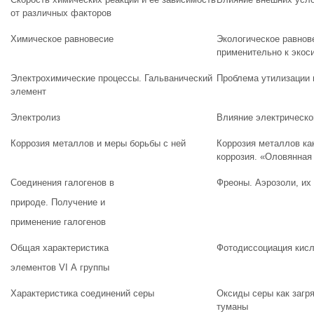
от различных факторов
Химическое равновесие
Экологическое равнов
применительно к экос
Электрохимические процессы. Гальванический
Проблема утилизации 
элемент
Электролиз
Влияние электрическо
Коррозия металлов и меры борьбы с ней
Коррозия металлов как
коррозия. «Оловянная
Соединения галогенов в
Фреоны. Аэрозоли, их
природе. Получение и
применение галогенов
Общая характеристика
Фотодиссоциация кисл
элементов VI А группы
Характеристика соединений серы
Оксиды серы как загр
туманы