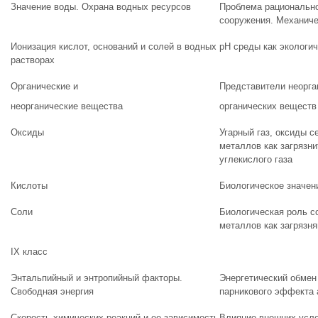
Значение воды. Охрана водных ресурсов
Проблема рационально
сооружения. Механиче
Ионизация кислот, оснований и солей в водных
рН среды как экологи
растворах
Органические и
Представители неорга
неорганические вещества
органических веществ
Оксиды
Угарный газ, оксиды с
металлов как загрязн
углекислого газа
Кислоты
Биологическое значен
Соли
Биологическая роль с
металлов как загрязн
IX класс
Энтальпийный и энтропийный факторы.
Энергетический обмен
Свободная энергия
парникового эффекта
Скорость химических реакций и ее зависимость
Влияние внешних усло