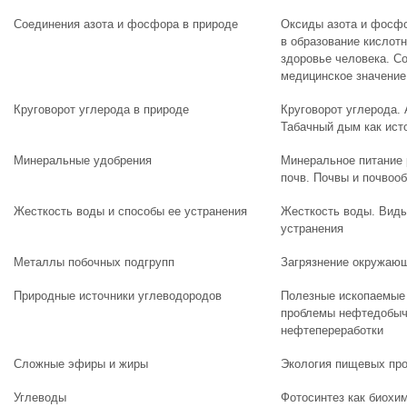
Соединения азота и фосфора в природе
Оксиды азота и фосфо
в образование кислот
здоровье человека. С
медицинское значение
Круговорот углерода в природе
Круговорот углерода.
Табачный дым как ист
Минеральные удобрения
Минеральное питание 
почв. Почвы и почвоо
Жесткость воды и способы ее устранения
Жесткость воды. Виды
устранения
Металлы побочных подгрупп
Загрязнение окружаю
Природные источники углеводородов
Полезные ископаемые 
проблемы нефтедобычи
нефтепереработки
Сложные эфиры и жиры
Экология пищевых пр
Углеводы
Фотосинтез как биохи