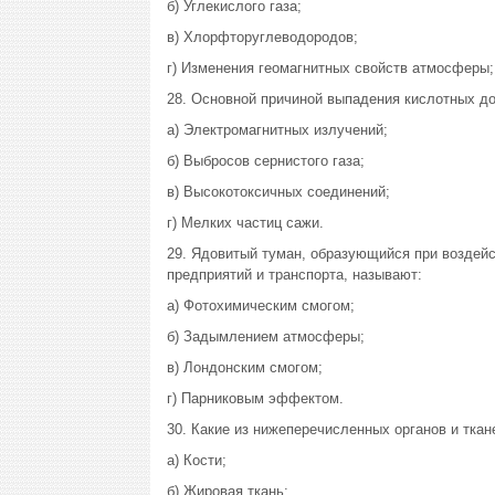
б) Углекислого газа;
в) Хлорфторуглеводородов;
г) Изменения геомагнитных свойств атмосферы;
28. Основной причиной выпадения кислотных д
а) Электромагнитных излучений;
б) Выбросов сернистого газа;
в) Высокотоксичных соединений;
г) Мелких частиц сажи.
29. Ядовитый туман, образующийся при воздей
предприятий и транспорта, называют:
а) Фотохимическим смогом;
б) Задымлением атмосферы;
в) Лондонским смогом;
г) Парниковым эффектом.
30. Какие из нижеперечисленных органов и тка
а) Кости;
б) Жировая ткань;