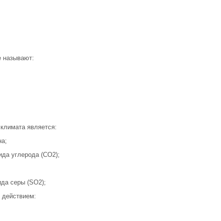
е называют:
 климата является:
на;
ида углерода (СО2);
да серы (SO2);
 действием: