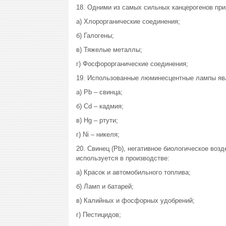
18. Одними из самых сильных канцерогенов при
а) Хлорорганические соединения;
б) Галогены;
в) Тяжелые металлы;
г) Фосфорорганические соединения;
19. Использованные люминесцентные лампы явл
а) Pb – свинца;
б) Cd – кадмия;
в) Hg – ртути;
г) Ni – никеля;
20. Свинец (Pb), негативное биологическое возд
используется в производстве:
а) Красок и автомобильного топлива;
б) Ламп и батарей;
в) Калийных и фосфорных удобрений;
г) Пестицидов;