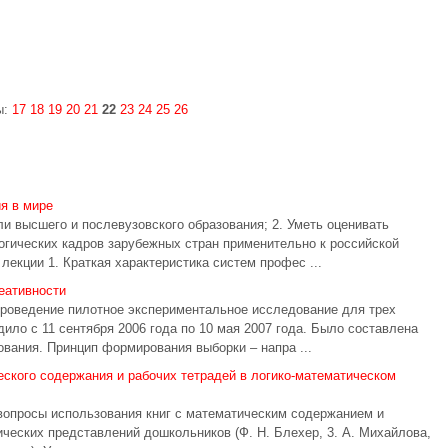
ы:
17
18
19
20
21
22
23
24
25
26
я в мире
и высшего и послевузовского образования; 2. Уметь оценивать
огических кадров зарубежных стран применительно к российской
екции 1. Краткая характеристика систем профес ...
еативности
проведение пилотное экспериментальное исследование для трех
ило с 11 сентября 2006 года по 10 мая 2007 года. Было составлена
вания. Принцип формирования выборки – напра ...
ского содержания и рабочих тетрадей в логико-математическом
вопросы использования книг с математическим содержанием и
ческих представлений дошкольников (Ф. Н. Блехер, 3. А. Михайлова,