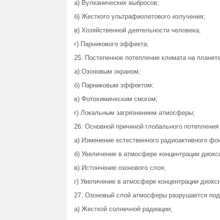
а) Вулканических выбросов;
б) Жесткого ультрафиолетового излучения;
в) Хозяйственной деятельности человека;
г) Парникового эффекта;
25. Постепенное потепление климата на планет
а) Озоновым экраном;
б) Парниковым эффектом;
в) Фотохимическим смогом;
г) Локальным загрязнением атмосферы;
26. Основной причиной глобального потепления
а) Изменение естественного радиоактивного фо
б) Увеличение в атмосфере концентрации диокс
в) Истончение озонового слоя;
г) Увеличение в атмосфере концентрации диокси
27. Озоновый слой атмосферы разрушается под
а) Жесткой солнечной радиации;