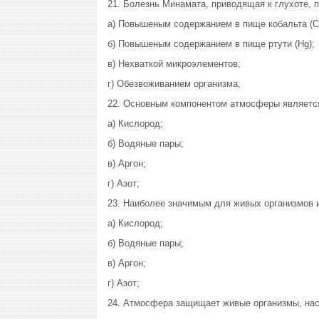
21. Болезнь Минамата, приводящая к глухоте, 
а) Повышеным содержанием в пище кобальта (C
б) Повышеным содержанием в пище ртути (Hg);
в) Нехваткой микроэлементов;
г) Обезвоживанием организма;
22. Основным компонентом атмосферы являетс
а) Кислород;
б) Водяные пары;
в) Аргон;
г) Азот;
23. Наиболее значимым для живых организмов 
а) Кислород;
б) Водяные пары;
в) Аргон;
г) Азот;
24. Атмосфера защищает живые организмы, нас