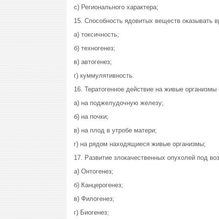
с) Регионального характера;
15. Способность ядовитых веществ оказывать в
а) токсичность;
б) техногенез;
в) автогенез;
г) куммулятивность.
16. Тератогенное действие на живые организмы 
а) на поджелудочную железу;
б) на почки;
в) на плод в утробе матери;
г) на рядом находящиеся живые организмы;
17. Развитие злокачественных опухолей под во
а) Онтогенез;
б) Канцерогенез;
в) Филогенез;
г) Биогенез;