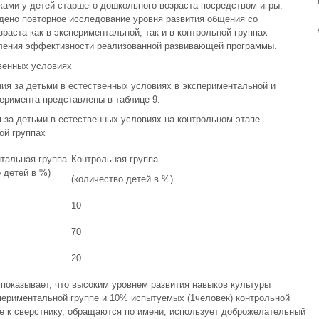
ками у детей старшего дошкольного возраста посредством игры.
дено повторное исследование уровня развития общения со
раста как в экспериментальной, так и в контрольной группах
вления эффективности реализованной развивающей программы.
венных условиях
ия за детьми в естественных условиях в экспериментальной и
еримента представлены в таблице 9.
 за детьми в естественных условиях на контрольном этапе
ой группах
тальная группа
Контрольная группа
 детей в %)
(количество детей в %)
10
70
20
 показывает, что высоким уровнем развития навыков культуры
периментальной группе и 10% испытуемых (1человек) контрольной
ие к сверстнику, обращаются по имени, использует доброжелательный