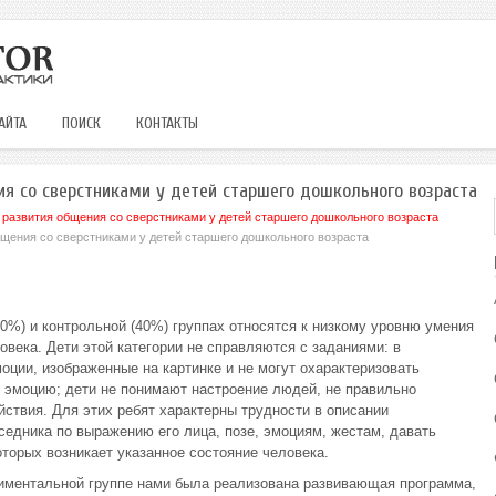
АЙТА
ПОИСК
КОНТАКТЫ
я со сверстниками у детей старшего дошкольного возраста
 развития общения со сверстниками у детей старшего дошкольного возраста
щения со сверстниками у детей старшего дошкольного возраста
0%) и контрольной (40%) группах относятся к низкому уровню умения
века. Дети этой категории не справляются с заданиями: в
ции, изображенные на картинке и не могут охарактеризовать
 эмоцию; дети не понимают настроение людей, не правильно
ствия. Для этих ребят характерны трудности в описании
едника по выражению его лица, позе, эмоциям, жестам, давать
оторых возникает указанное состояние человека.
иментальной группе нами была реализована развивающая программа,