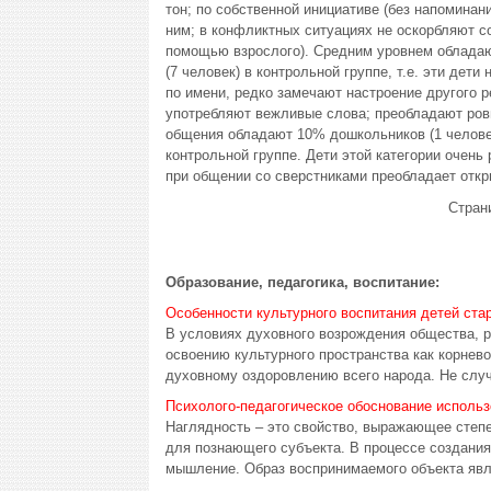
тон; по собственной инициативе (без напоминан
ним; в конфликтных ситуациях не оскорбляют 
помощью взрослого). Средним уровнем обладают
(7 человек) в контрольной группе, т.е. эти дет
по имени, редко замечают настроение другого р
употребляют вежливые слова; преобладают ров
общения обладают 10% дошкольников (1 человек
контрольной группе. Дети этой категории очень
при общении со сверстниками преобладает откр
Стран
Образование, педагогика, воспитание:
Особенности культурного воспитания детей ста
В условиях духовного возрождения общества, р
освоению культурного пространства как корне
духовному оздоровлению всего народа. Не случа
Психолого-педагогическое обоснование использ
Наглядность – это свойство, выражающее степе
для познающего субъекта. В процессе создания
мышление. Образ воспринимаемого объекта являе