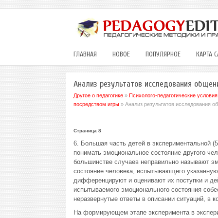
ГЛАВНАЯ
НОВОЕ
ПОПУЛЯРНОЕ
КАРТА С
Анализ результатов исследования общени
Другое о педагогике
»
Психолого-педагогические условия
посредством игры
» Анализ результатов исследования об
Страница 8
6. Большая часть детей в экспериментальной (5
понимать эмоциональное состояние другого чело
большинстве случаев неправильно называют эмо
состояние человека, испытывающего указанную
дифференцируют и оценивают их поступки и дей
испытываемого эмоционального состояния собес
неразвернутые ответы в описании ситуаций, в к
На формирующем этапе эксперимента в экспер