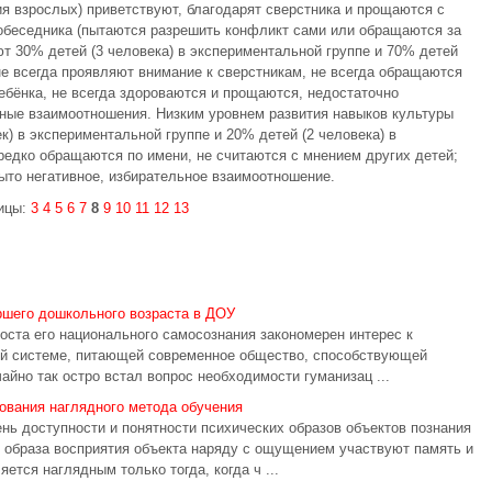
ия взрослых) приветствуют, благодарят сверстника и прощаются с
собеседника (пытаются разрешить конфликт сами или обращаются за
 30% детей (3 человека) в экспериментальной группе и 70% детей
и не всегда проявляют внимание к сверстникам, не всегда обращаются
ебёнка, не всегда здороваются и прощаются, недостаточно
ные взаимоотношения. Низким уровнем развития навыков культуры
) в экспериментальной группе и 20% детей (2 человека) в
 редко обращаются по имени, не считаются с мнением других детей;
ыто негативное, избирательное взаимоотношение.
ицы:
3
4
5
6
7
8
9
10
11
12
13
ршего дошкольного возраста в ДОУ
оста его национального самосознания закономерен интерес к
вой системе, питающей современное общество, способствующей
йно так остро встал вопрос необходимости гуманизац ...
ования наглядного метода обучения
нь доступности и понятности психических образов объектов познания
 образа восприятия объекта наряду с ощущением участвуют память и
тся наглядным только тогда, когда ч ...