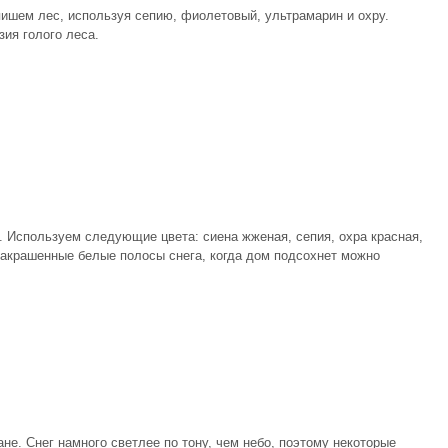
пишем лес, используя сепию, фиолетовый, ультрамарин и охру.
ия голого леса.
. Используем следующие цвета: сиена жженая, сепия, охра красная,
 закрашенные белые полосы снега, когда дом подсохнет можно
не. Снег намного светлее по тону, чем небо, поэтому некоторые