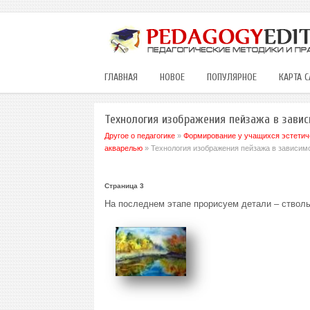
ГЛАВНАЯ
НОВОЕ
ПОПУЛЯРНОЕ
КАРТА С
Технология изображения пейзажа в завис
Другое о педагогике
»
Формирование у учащихся эстетиче
акварелью
» Технология изображения пейзажа в зависимо
Страница 3
На последнем этапе прорисуем детали – стволы 