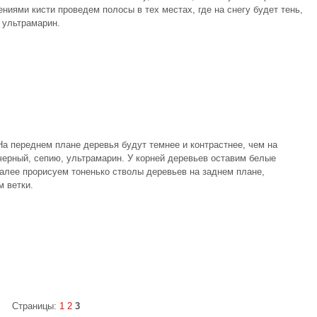
иями кисти проведем полосы в тех местах, где на снегу будет тень,
 ультрамарин.
На переднем плане деревья будут темнее и контрастнее, чем на
ерный, сепию, ультрамарин. У корней деревьев оставим белые
Далее прорисуем тоненько стволы деревьев на заднем плане,
 ветки.
Страницы:
1
2
3