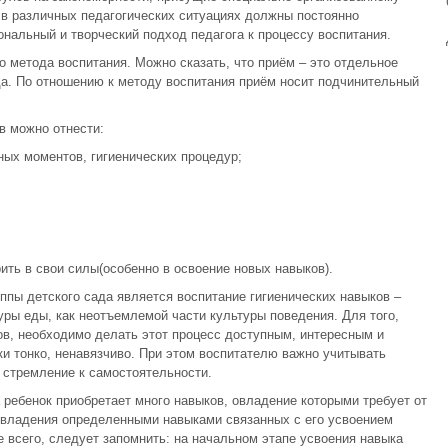
 в различных педагогических ситуациях должны постоянно
ональный и творческий подход педагога к процессу воспитания.
го метода воспитания. Можно сказать, что приём – это отдельное
да. По отношению к методу воспитания приём носит подчинительный
в можно отнести:
ых моментов, гигиенических процедур;
ить в свои силы(особенно в освоение новых навыков).
ппы детского сада является воспитание гигиенических навыков –
туры еды, как неотъемлемой части культуры поведения. Для того,
ов, необходимо делать этот процесс доступным, интересным и
ки тонко, ненавязчиво. При этом воспитателю важно учитывать
- стремление к самостоятельности.
ребенок приобретает много навыков, овладение которыми требует от
 овладения определенными навыками связанных с его усвоением
 всего, следует запомнить: на начальном этапе усвоения навыка