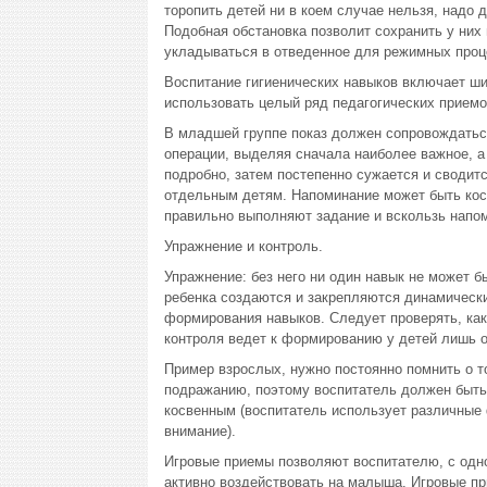
торопить детей ни в коем случае нельзя, надо
Подобная обстановка позволит сохранить у ни
укладываться в отведенное для режимных проце
Воспитание гигиенических навыков включает ши
использовать целый ряд педагогических приемов
В младшей группе показ должен сопровождатьс
операции, выделяя сначала наиболее важное, а
подробно, затем постепенно сужается и сводит
отдельным детям. Напоминание может быть косв
правильно выполняют задание и вскользь напом
Упражнение и контроль.
Упражнение: без него ни один навык не может б
ребенка создаются и закрепляются динамически
формирования навыков. Следует проверять, как
контроля ведет к формированию у детей лишь 
Пример взрослых, нужно постоянно помнить о т
подражанию, поэтому воспитатель должен быть 
косвенным (воспитатель использует различные 
внимание).
Игровые приемы позволяют воспитателю, с одно
активно воздействовать на малыша. Игровые п