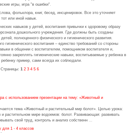
кие игры, игра "в ошибки".
ова, фольклора, книг, бесед, инсценировок. Все это уточняет
 тот или иной навык.
ских навыков у детей, воспитания привычки к здоровому образу
персонала дошкольного учреждения. Где должны быть созданы
детей, полноценного физического и гигиенического развития.
 гигиенического воспитания – единство требований со стороны
навыки в общении с воспитателем, помощником воспитателя и,
тоянно закреплять гигиенические навыки, воспитываемые у ребенка в
 ребенку пример, сами всегда их соблюдали.
Страницы:
1
2
3
4
5
6
ра с использованием презентации на тему: «Животный и
ечается тема «Животный и растительный мир болот». Целью урока:
 и растительном мире водоемов: болот. Развивающая: развивать
ывать свой труд, контроль и анализ собственн ...
 для 1 - 4 классов