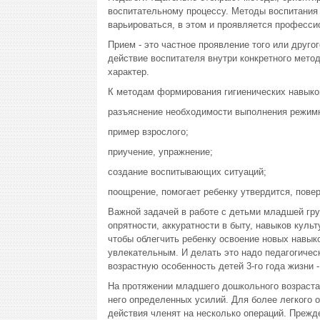
воспитательному процессу. Методы воспитания
варьироваться, в этом и проявляется професси
Прием - это частное проявление того или друго
действие воспитателя внутри конкретного мето
характер.
К методам формирования гигиенических навыко
разъяснение необходимости выполнения режимн
пример взрослого;
приучение, упражнение;
создание воспитывающих ситуаций;
поощрение, помогает ребенку утвердится, повер
Важной задачей в работе с детьми младшей гру
опрятности, аккуратности в быту, навыков куль
чтобы облегчить ребенку освоение новых навык
увлекательным. И делать это надо педагогичес
возрастную особенность детей 3-го года жизни 
На протяжении младшего дошкольного возраста 
него определенных усилий. Для более легкого
действия членят на несколько операций. Прежде