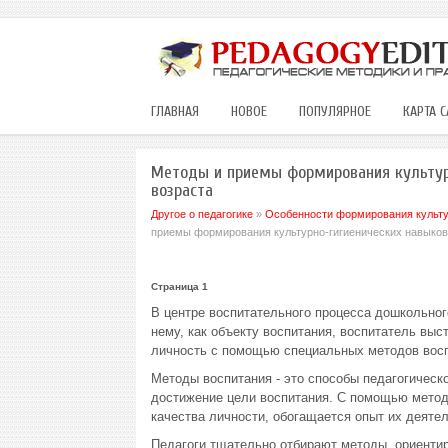
ГЛАВНАЯ
НОВОЕ
ПОПУЛЯРНОЕ
КАРТА С
Методы и приемы формирования культур
возраста
Другое о педагогике
»
Особенности формирования культур
приемы формирования культурно-гигиенических навыков
Страница 1
В центре воспитательного процесса дошкольног
нему, как объекту воспитания, воспитатель вы
личность с помощью специальных методов восп
Методы воспитания - это способы педагогическ
достижение цели воспитания. С помощью метод
качества личности, обогащается опыт их деяте
Педагоги тщательно отбирают методы, ориенти