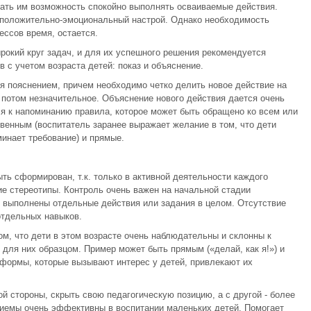
 дать им возможность спокойно выполнять осваиваемые действия.
х положительно-эмоциональный настрой. Однако необходимость
ссов время, остается.
рокий круг задач, и для их успешного решения рекомендуется
 с учетом возраста детей: показ и объяснение.
я пояснением, причем необходимо четко делить новое действие на
 потом незначительное. Объяснение нового действия дается очень
ся к напоминанию правила, которое может быть обращено ко всем или
енным (воспитатель заранее выражает желание в том, что дети
инает требование) и прямые.
ыть сформирован, т.к. только в активной деятельности каждого
е стереотипы. Контроль очень важен на начальной стадии
 выполнены отдельные действия или задания в целом. Отсутствие
отдельных навыков.
ом, что дети в этом возрасте очень наблюдательны и склонны к
для них образцом. Пример может быть прямым («делай, как я!») и
формы, которые вызывают интерес у детей, привлекают их
й стороны, скрыть свою педагогическую позицию, а с другой - более
риемы очень эффективны в воспитании маленьких детей. Помогает