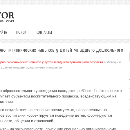
АЙТА
ПОИСК
КОНТАКТЫ
но-гигиенических навыков у детей младшего дошкольного
но-гигиенических навыков у детей младшего дошкольного возраста
» Методы и
 у детей младшего дошкольного возраста
о образовательного учреждения находится ребёнок. По отношению к
ступает субъектом воспитательного процесса, воздействующим на
итания.
ого воздействия на сознание воспитуемых, направленные на
ов воспитания корректируется поведение детей, формируются
льности, общения и отношений.
руясь на закономерности, присущие специально организованному