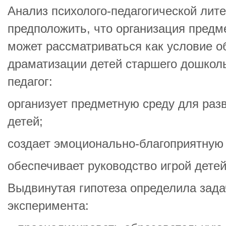
Анализ психолого-педагогической лит
предположить, что организация пред
может рассматриваться как условие о
драматизации детей старшего дошколь
педагог:
организует предметную среду для раз
детей;
создает эмоционально-благоприятную
обеспечивает руководство игрой детей
Выдвинутая гипотеза определила зада
эксперимента: