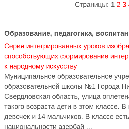
Страницы:
1
2
3
Образование, педагогика, воспитан
Серия интегрированных уроков изобра
способствующих формирование интер
к народному искусству
Муниципальное образовательное учр
образовательной школы №1 Города Ни
Свердловская область, улица оплетена 
такого возраста дети в этом классе. В 
девочек и 14 мальчиков. В классе ест
национальности азербай ...