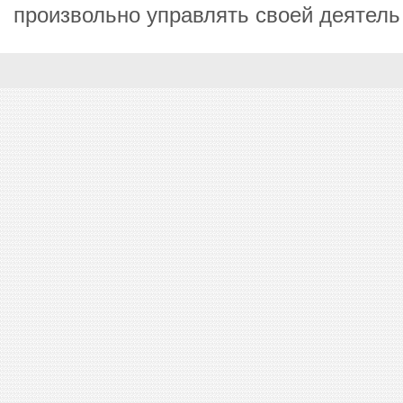
произвольно управлять своей деятель 