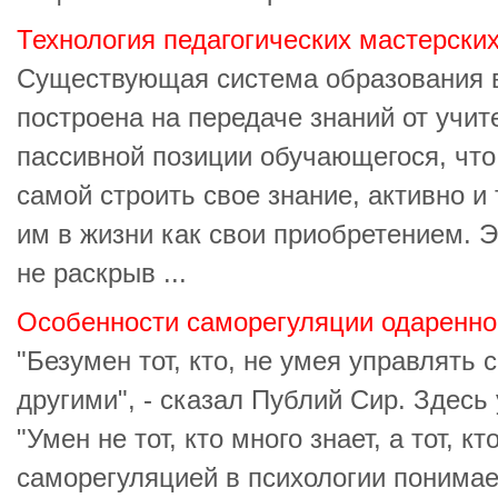
Технология педагогических мастерски
Существующая система образования в
построена на передаче знаний от учите
пассивной позиции обучающегося, что
самой строить свое знание, активно и
им в жизни как свои приобретением. 
не раскрыв ...
Особенности саморегуляции одаренно
"Безумен тот, кто, не умея управлять 
другими", - сказал Публий Сир. Здесь
"Умен не тот, кто много знает, а тот, к
саморегуляцией в психологии понимае