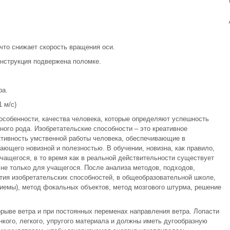
что снижает скорость вращения оси.
онструкция подвержена поломке.
ра.
 м/с)
особенности, качества человека, которые определяют успешность
ного рода. Изобретательские способности – это креативное
ктивность умственной работы человека, обеспечивающие в
ающего новизной и полезностью. В обучении, новизна, как правило,
 учащегося, в то время как в реальной действительности существует
а не только для учащегося. После анализа методов, подходов,
ития изобретательских способностей, в общеобразовательной школе,
иемы), метод фокальных объектов, метод мозгового штурма, решение
рыве ветра и при постоянных переменах направления ветра. Лопасти
нкого, легкого, упругого материала и должны иметь дугообразную