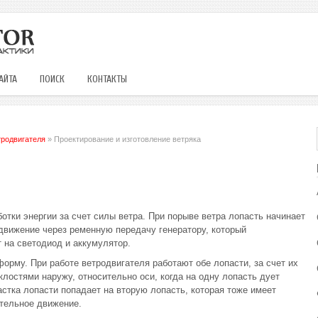
АЙТА
ПОИСК
КОНТАКТЫ
тродвигателя
» Проектирование и изготовление ветряка
тки энергии за счет силы ветра. При порыве ветра лопасть начинает
 движение через ременную передачу генератору, который
 на светодиод и аккумулятор.
орму. При работе ветродвигателя работают обе лопасти, за счет их
лостями наружу, относительно оси, когда на одну лопасть дует
частка лопасти попадает на вторую лопасть, которая тоже имеет
тельное движение.