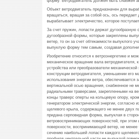
форму. Ветродвигатель должен быть снабжен а
Объект ветродвигатель предназначен для вырабо
вращаться, вращая за собой ось, ось передает
вырабатывает электричество, которое поступает
За счет пружин, лопасти держат дугообразную ф
дугообразной формы, которые закреплены выпук
ветер, то он за счет обтекаемости выпуклого у
выпуклую форму тем самым, создавая дополни
Изобретение относится к ветроэнергетике и мо
механическое вращение вала ветродвигателя, к
устройства или преобразователи механической 
конструкции ветродвигателя, уменьшении его м
использования энергии ветра, обеспечивается з
вертикальной осью вращения, снабженное не 
радиальными траверсами, закрепленными на ве
концы траверс оперты на кольцевую опору, кро
генератором электрической энергии, согласно
щелевого крыла, содержащего не менее двух п
придана серповидная форма, выпуклая в сторон
ветровоспринимающих поверхностей, при этом 
поверхности, воспринимающей ветер, не менее
сечению наибольшей лопасти каждого щелевого
профиля центральной части ее выпуклой повер