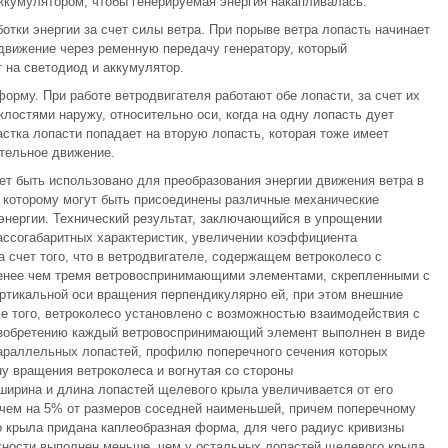
ккумулятором, чтобы генерируемая энергия накапливалась.
тки энергии за счет силы ветра. При порыве ветра лопасть начинает
 движение через ременную передачу генератору, который
 на светодиод и аккумулятор.
орму. При работе ветродвигателя работают обе лопасти, за счет их
лостями наружу, относительно оси, когда на одну лопасть дует
частка лопасти попадает на вторую лопасть, которая тоже имеет
тельное движение.
жет быть использовано для преобразования энергии движения ветра в
 которому могут быть присоединены различные механические
энергии. Технический результат, заключающийся в упрощении
ассогабаритных характеристик, увеличении коэффициента
а счет того, что в ветродвигателе, содержащем ветроколесо с
менее чем тремя ветровоспринимающими элементами, скрепленными с
ртикальной оси вращения перпендикулярно ей, при этом внешние
ме того, ветроколесо установлено с возможностью взаимодействия с
 изобретению каждый ветровоспринимающий элемент выполнен в виде
араллельных лопастей, профилю поперечного сечения которых
у вращения ветроколеса и вогнутая со стороны
ширина и длина лопастей щелевого крыла увеличивается от его
 чем на 5% от размеров соседней наименьшей, причем поперечному
 крыла придана каплеобразная форма, для чего радиус кривизны
хности выполнен меньше, чем у остальных лопастей щелевого крыла.