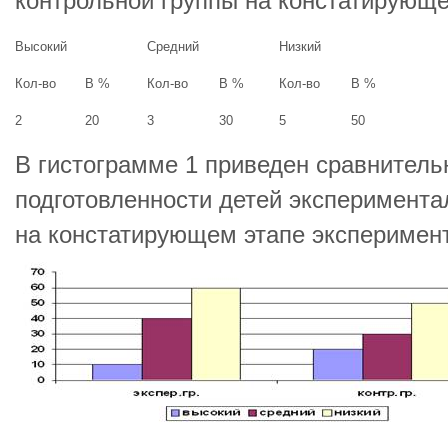
контрольной группы на констатирующ
Высокий
Средний
Низкий
Кол-во
В %
Кол-во
В %
Кол-во
В %
2
20
3
30
5
50
В гистограмме 1 приведен сравнител
подготовленности детей эксперимента
на констатирующем этапе эксперимен