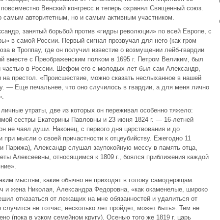
повсеместно Венский конгресс и теперь охранял Священный союз.
о самым авторитетным, но и самым активным участником.
ксандр, занятый борьбой против «гидры революции» по всей Европе, с
ы» в самой России. Первый сигнал прозвучал для него (как гром
юза в Троппау, где он получил известие о возмущении лейб-гвардии
й вместе с Преображенским полком в 1695 г. Петром Великим, был
й частью в России. Шефом его с молодых лет был сам Александр,
 на престол. «Происшествие, можно сказать неслыханное в нашей
у. — Еще печальнее, что оно случилось в гвардии, а для меня лично
».
личные утраты, две из которых он переживал особенно тяжело:
бимой сестры Екатерины Павловны и 23 июня 1824 г. — 16-летней
он не чаял души. Наконец, с первого дня царствования и до
 при мысли о своей причастности к отцеубийству. Ежегодно 11
ами Парижа), Александр слушал заупокойную мессу в память отца,
ты Алексеевны, относящимся к 1809 г., боялся приближения каждой
ние».
аким мыслям, какие обычно не приходят в голову самодержцам.
вич и жена Николая, Александра Федоровна, «как окаменелые, широко
ешил отказаться от лежащих на мне обязанностей и удалиться от
 случится не тотчас, несколько лет пройдет, может быть». Тем не
но (пока в узком семейном кругу). Осенью того же 1819 г. царь