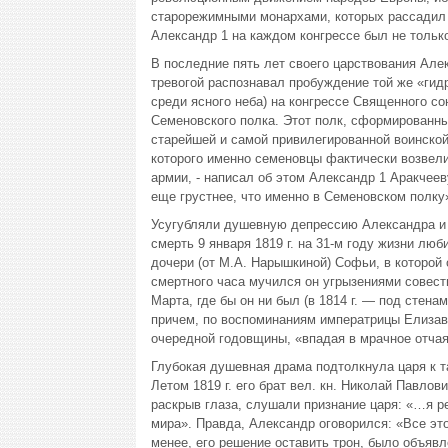
старорежимными монархами, которых рассадил 
Александр 1 на каждом конгрессе был не тольк
В последние пять лет своего царствования Але
тревогой распознавал пробуждение той же «гидр
среди ясного неба) на конгрессе Священного со
Семеновского полка. Этот полк, сформированны
старейшей и самой привилегированной воинско
которого именно семеновцы фактически возвели
армии, - написал об этом Александр 1 Аракчеев
еще грустнее, что именно в Семеновском полку
Усугубляли душевную депрессию Александра и 
смерть 9 января 1819 г. на 31-м году жизни лю
дочери (от М.А. Нарышкиной) Софьи, в которой 
смертного часа мучился он угрызениями совести
Марта, где бы он ни был (в 1814 г. — под стен
причем, по воспоминаниям императрицы Елизаве
очередной годовщины, «впадая в мрачное отчая
Глубокая душевная драма подтолкнула царя к т
Летом 1819 г. его брат вел. кн. Николай Павло
раскрыв глаза, слушали признание царя: «…я р
мира». Правда, Александр оговорился: «Все это
менее, его решение оставить трон, было объявле