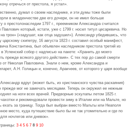
хочу отречься от престола, я устал».
ественно, думал о своем наследнике, и эти думы тоже были
умерли в младенчестве две его дочери, он не имел больше
ту о престолонаследии 1797 г., преемником Александра считался
Павлович который, кстати, уже с 1799 г. носил титул цесаревича. Но
 на трон» («задушат, как отца задушил»). Александр убедившись, что
 царскому скипетру, 16 августа 1823 г. составил особый манифест,
аревича Константина, был объявлен наследником престола третий из
 в Успенский собор с надписью на пакете: «Хранить до моего
ть прежде всякого другого действия». С тех пор до самой смерти
е от Николая Павловича. Знали о нем, кроме Александра и
ларет, А.Н. Голицын и, конечно, Аракчеев, от которого у царя вообще
 Александр вдруг (может быть, из христианского чувства раскаяния)
ую прежде мог не замечать месяцами. Теперь он окружил ее нежным
поднял на ноги всех врачей. Придворные эскулапы летом 1825 г.
чахотки и рекомендовали провести зиму в Италии или на Мальте, но
ь ехать за границу. Тогда был выбран вместо Мальты или Неаполя
ное место, куда путешествие было бы не так утомительно и где по
для ночлегов или дневок».
траницы:
3
4
5
6
7
8
9
10