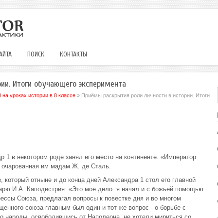
АЙТА
ПОИСК
КОНТАКТЫ
рии. Итоги обучающего эксперимента
на уроках истории в 8 классе
» Приёмы раскрытия роли личности в истории. Итоги
 1 в некотором роде занял его место на континенте. «Император
а очарованная им мадам Ж. де Сталь.
 который отныне и до конца дней Александра 1 стол его главной
тарю И.А. Каподистрия: «Это мое дело: я начал и с божьей помощью
ессы Союза, предлагал вопросы к повестке дня и во многом
енного союза главным был один и тот же вопрос - о борьбе с
 народы, освободившись от Наполеона, не хотели мириться со