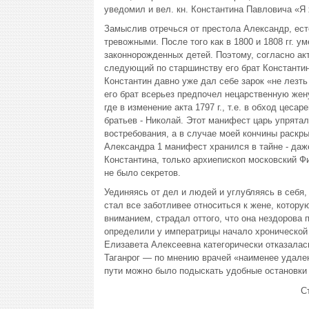
уведомил и вел. кн. Константина Павловича «Я 
Замыслив отречься от престола Александр, ест
тревожными. После того как в 1800 и 1808 гг. 
законнорожденных детей. Поэтому, согласно ак
следующий по старшинству его брат Константин 
Константин давно уже дал себе зарок «не лезть
его брат всерьез предпочел нецарственную жену
где в изменение акта 1797 г., т.е. в обход цес
братьев - Николай. Этот манифест царь упрятал
востребования, а в случае моей кончины раскры
Александра 1 манифест хранился в тайне - даж
Константина, только архиепископ московский Фи
не было секретов.
Уединяясь от дел и людей и углубляясь в себя,
стал все заботливее относиться к жене, котор
вниманием, страдал оттого, что она нездорова 
определили у императрицы начало хронической 
Елизавета Алексеевна категорически отказалас
Таганрог — по мнению врачей «наименее удален
пути можно было подыскать удобные остановки 
С