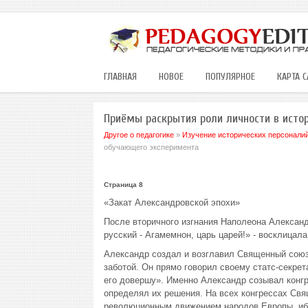
ГЛАВНАЯ
НОВОЕ
ПОПУЛЯРНОЕ
КАРТА С
Приёмы раскрытия роли личности в исто
Другое о педагогике
»
Изучение исторических персоналий 
обучающего эксперимента
Страница 8
«Закат Александровской эпохи»
После вторичного изгнания Наполеона Александр
русский - Агамемнон, царь царей!» - восклицал
Александр создал и возглавил Священный союз,
заботой. Он прямо говорил своему статс-секре
его довершу». Именно Александр созывал конгр
определял их решения. На всех конгрессах Свящ
революционным движением народов Европы, ибо