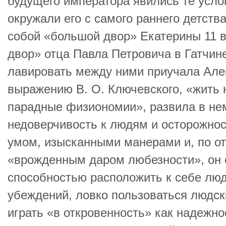
будущего императора явились те усло
окружали его с самого раннего детст
собой «большой двор» Екатерины 11 в
двор» отца Павла Петровича в Гатчин
лавировать между ними приучала Але
выражению В. О. Ключевского, «жить 
парадные физиономии», развила в не
недоверчивость к людям и осторожно
умом, изысканными манерами и, по о
«врожденным даром любезности», он 
способностью расположить к себе люд
убеждений, ловко пользоваться людс
играть «в откровенность» как надежно