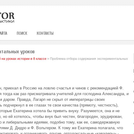
АЙТА
ПОИСК
КОНТАКТЫ
нтальных уроков
на уроках истории в 8 классе
» Проблема отбора содержания экспериментальных
, приехал в Россию на ловлю счастья и чинов с рекомендацией Ф.
 тогда как раз присматривала учителей для господина Александра, и
им даром. Правда, Лагарп не скрыл от императрицы своих
подчеркнул в ее глазах те свои качества (прямоту, честность),
оторые Екатерина хотела бы привить внуку. Разумеется, она и не
но ей хотелось, чтобы внук был честен, благороден, эрудирован,
о и либеральными идеями, подобно тому, как ее, самодержавную
ями Д. Дидро и Ф. Вольтером. К тому же Екатерина полагала, что
ктировать и ограничивать другие, ортодоксальные «кавалеры» -