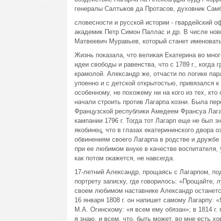
генералы Салтыков да Протасов, духовник Самб
словесности и русской истории - гвардейский о
академик Петр Симон Паллас и др. В числе нов
Матвеевич Муравьев, который станет именоват
Жизнь показала, что великая Екатерина во мно
идеи свободы и равенства, что с 1789 г., когд
крамолой. Александр же, отчасти по логике па
упоенно и с детской открытостью, привязался к
особенному, не похожему ни на кого из тех, кт
начали строить против Лагарпа козни. Была пе
Французской республики Амедеем Франсуа Лага
кампании 1796 г. Тогда тот Лагарп еще не был 
якобинец, что в глазах екатерининского двора о
обвинениям своего Лагарпа в родстве и дружбе 
при ее любимом внуке в качестве воспитателя, 
как потом окажется, не навсегда.
17-летний Александр, прощаясь с Лагарпом, по
портрету записку, где говорилось: «Прощайте, 
своем любимом наставнике Александр останетс
16 января 1808 г. он напишет самому Лагарпу: «
М.А. Огинскому: «я всем ему обязан»; в 1814 г
я знаю, и всем, что, быть может, во мне есть хо