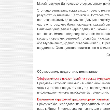
Михайловского-Данилевского сокровенным призн
Это надо учитывать, когда заходит речь о влиян
результат их влияний. Салтыков и Протасов отв
противопоставить ей столь же цельную систему 
частью потому, что были поглощены каждый св
Салтыков учил Александра ладить и с бабкой, 
больше занимался садоводством, чем богослов
касается светских учителей, то они были слишк
оба Муравьевых, идейно либеральничали. В рез
не удалось. Зато чувства великого князя были
С
Образование, педагогика, воспитание:
Эффективность презентаций на уроках окружа
Предмет» Окружающий мир» в начальной школе –
чтобы интерес к предмету не угас, необходимо
информационно-коммуникационные технологии. 
Выявление нарушений графомоторных навыков 
Практическое исследование проводилось на базе
вида г. Читы. В исследовании принимали участи