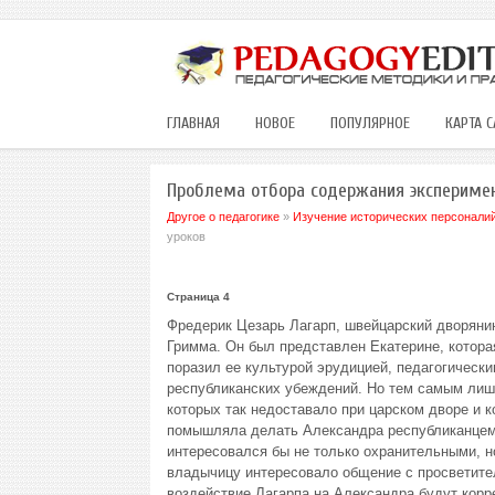
ГЛАВНАЯ
НОВОЕ
ПОПУЛЯРНОЕ
КАРТА С
Проблема отбора содержания экспериме
Другое о педагогике
»
Изучение исторических персоналий 
уроков
Страница 4
Фредерик Цезарь Лагарп, швейцарский дворянин
Гримма. Он был представлен Екатерине, которая
поразил ее культурой эрудицией, педагогическ
республиканских убеждений. Но тем самым лишь 
которых так недоставало при царском дворе и к
помышляла делать Александра республиканцем, 
интересовался бы не только охранительными, н
владычицу интересовало общение с просветител
воздействие Лагарпа на Александра будут корре