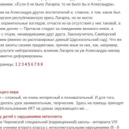
анием: «Если б не было Лагарпа, то не было бы и Александра».
ии на Александра других воспитателей и, главное, о том, каков был
ергали республиканскую ересь Лагарпа, но не могли
охранительных взглядов, отчасти из-за отсутствия у них таковой, а
оим делом — Протасов следил за поведением великого князя, а
и с отцом, ненавидевшими друг друга. Законоучитель Самборский
ием (именно он распланировал дивный Царскосельский сад). Что же
ом заняты своими предметами, причем иные из них, как, например,
ультате нейтрализовать влияние Лагарпа на ум Александра никому
 заметно деформированы.
траницы:
1
2
3
4
5
6
7
8
9
ющего мира
 сложный, но очень интересный и познавательный. И для того,
 сделать урок занимательным, творческим. Здесь на помощь приходят
Использование ИКТ на уроках окружающего ми ...
у детей с нарушениями интеллекта
 Черновской специальной (коррекционной) школы - интерната VIII
е ученики второго класса с интеллектуальными нарушениями (8 - 9