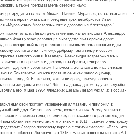
орский, а также преподаватель светских наук:
фицер, эрудит и полиглот Михаил Никитич Муравьев, естествознания -
ых «кавалеров» оказался и отец еще трех декабристов Иван
ься «Муравьевым Апостолом» уже с дозволения Александра 1.
гом просчиталась. Лагарп действительно начал внушать Александру
а грянула Французская революция выглядело при царском дворе
радокса «запретный плод сладок» воспринимал лагарповские идеи
 своему воспитателю - умному, доброму тактичному и совсем
о окружал великого князя. Кавалеры Александра встревожились и
рехвачена его переписка с двоюродным братом, генералом
рпом - другом и соратником Наполеона Бонапарта по итальянской
знаком с Бонапартом, но уже проявил себя как революционер,
значало: злодей. Екатерина, хоть и не сразу, прислушалась к
с явным злодеем и весной 1795 г., на двенадцатом году его службы
уволила его. 9 мая 1795г. Фредерик Цезарь Лагарп уехал из России -
дарил ему свой портрет, украшенный алмазами, и приложил к
лучший мой друг. Обязан вам всем, кроме жизни». Этому мнению о
я верен и в зрелые годы, не единожды высказав его разным людям:
Я вам обязан тем немногим, что я знаю»; в 1811 г. скажет о нем графу
. представит Лагарпа прусскому королю с такими словами: «Всем, что
рошего, я обязан г. Лагарпу»; а в 1815 г. удивит своего адъютанта А.Я.