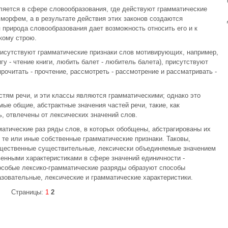
ляется в сфере словообразования, где действуют грамматические
 морфем, а в результате действия этих законов создаются
 природа словообразования дает возможность относить его и к
кому строю.
рисутствуют грамматические признаки слов мотивирующих, например,
гу - чтение книги, любить балет - любитель балета), присутствуют
прочитать - прочтение, рассмотреть - рассмотрение и рассматривать -
тям речи, и эти классы являются грамматическими; однако это
мые общие, абстрактные значения частей речи, такие, как
, отвлечены от лексических значений слов.
атические раз ряды слов, в которых обобщены, абстрагированы их
 те или иные собственные грамматические признаки. Таковы,
ещественные существительные, лексически объединяемые значением
венными характеристиками в сфере значений единичности -
особые лексико-грамматические разряды образуют способы
зовательные, лексические и грамматические характеристики.
Страницы:
1
2