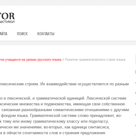
АЙТА
ПОИСК
КОНТАКТЫ
ечи учащихся на уроках русского языка
» Понятие грамматического строя языка
о лексическим строем. Их взаимодействие осуществляется по разным
о и лексической, и грамматической единицей. Лексической системе
ексические множества и подмножества, имеющая свое собственное
), связанная разнообразными семантическими отношениями с другими
 фондом языка. Грамматической системе слово принадлежит, во-
к тому или иному грамматическому классу или подклассу,
ески ми значениями; во-вторых, как единица синтаксиса,
 в области сочетаемости слов и строения предложения.