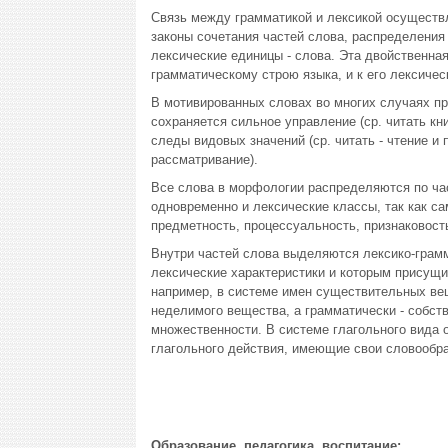
Связь между грамматикой и лексикой осуществ
законы сочетания частей слова, распределения
лексические единицы - слова. Эта двойственная
грамматическому строю языка, и к его лексичес
В мотивированных словах во многих случаях п
сохраняется сильное управление (ср. читать кни
следы видовых значений (ср. читать - чтение и 
рассматривание).
Все слова в морфологии распределяются по час
одновременно и лексические классы, так как са
предметность, процессуальность, признаковость
Внутри частей слова выделяются лексико-грамм
лексические характеристики и которым присущи
например, в системе имен существительных в
неделимого вещества, а грамматически - собст
множественности. В системе глагольного вида 
глагольного действия, имеющие свои словообра
Образование, педагогика, воспитание: