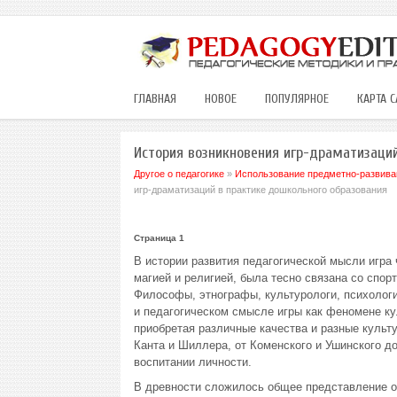
ГЛАВНАЯ
НОВОЕ
ПОПУЛЯРНОЕ
КАРТА С
История возникновения игр-драматизаци
Другое о педагогике
»
Использование предметно-развива
игр-драматизаций в практике дошкольного образования
Страница 1
В истории развития педагогической мысли игра
магией и религией, была тесно связана со спор
Философы, этнографы, культурологи, психологи
и педагогическом смысле игры как феномене ку
приобретая различные качества и разные культ
Канта и Шиллера, от Коменского и Ушинского д
воспитании личности.
В древности сложилось общее представление о 