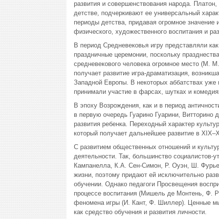
развития и совершенствования народа. Платон,
детстве, подчеркивают ее универсальный харак
периоды детства, придавая огромное значение и
физического, художественного воспитания и раз
В период Средневековья игру представляли как
праздничные церемонии, поскольку празднества
средневекового человека огромное место (М. М
получает развитие игра-драматизация, возникша
Западной Европы. В некоторых аббатствах уже в 
принимали участие в фарсах, шутках и комедия
В эпоху Возрождения, как и в период античност
в первую очередь Гуарино Гуарини, Витторино 
развития ребенка. Переходный характер культу
который получает дальнейшее развитие в XIX–X
С развитием общественных отношений и культур
деятельности. Так, большинство социалистов-уто
Кампанелла, К.А. Сен-Симон, Р. Оуэн, Ш. Фурье
жизни, поэтому придают ей исключительно разв
обучении. Однако педагоги Просвещения воспр
процессе воспитания (Мишель де Монтень, Ф. Ра
феномена игры (И. Кант, Ф. Шиллер). Ценные м
как средство обучения и развития личности.