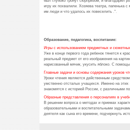
был глубоко тронут сюрпризом, и благодарил ро
игру их похвалили. Хозяева театра, папенька с
им люди и что удалось их повеселить .".
Образование, педагогика, воспитание:
Игры с использованием предметных и сюжетных
Уже в конце первого года ребенок тянется к кр
реальный предмет от его изображения на картинк
нарисованный мячик, укусить яблоко. С помощь
Главные задачи и основы содержания уроков чт
Уроки чтения являются действенным средством 
умственно отсталых учащихся. Именно на этих 
знакомятся с историей России, с различными пос
Образные представления о персоналиях в учебн
В решении вопроса о методах и приемах характ
образовательными и воспитательными задачами 
деятеля как сына его времени, подчеркнуть ис