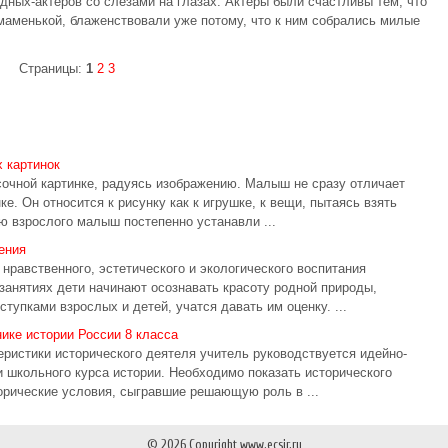
дных-актеров со слезами на глазах. Актеры были счастливы тем, что
 маменькой, блаженствовали уже потому, что к ним собрались милые
Страницы:
1
2
3
 картинок
асочной картинке, радуясь изображению. Малыш не сразу отличает
е. Он относится к рисунку как к игрушке, к вещи, пытаясь взять
ю взрослого малыш постепенно устанавли ...
ения
нравственного, эстетического и экологического воспитания
занятиях дети начинают осознавать красоту родной природы,
тупками взрослых и детей, учатся давать им оценку. ...
ике истории России 8 класса
еристики исторического деятеля учитель руководствуется идейно-
школьного курса истории. Необходимо показать исторического
торические условия, сыгравшие решающую роль в ...
© 2026 Copyright www.ecsir.ru