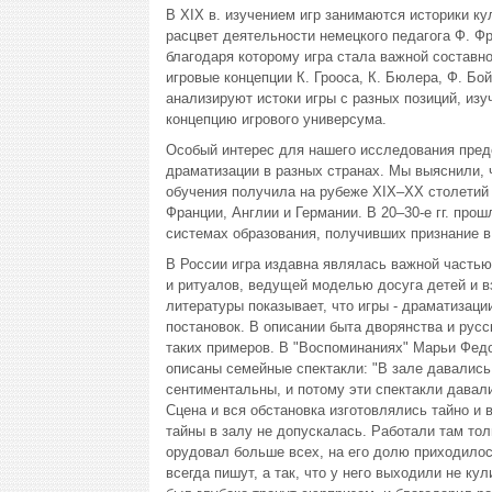
В XIX в. изучением игр занимаются историки ку
расцвет деятельности немецкого педагога Ф. Ф
благодаря которому игра стала важной составн
игровые концепции К. Грооса, К. Бюлера, Ф. Бой
анализируют истоки игры с разных позиций, из
концепцию игрового универсума.
Особый интерес для нашего исследования предс
драматизации в разных странах. Мы выяснили, 
обучения получила на рубеже XIX–XX столетий
Франции, Англии и Германии. В 20–30-е гг. прош
системах образования, получивших признание в
В России игра издавна являлась важной частью
и ритуалов, ведущей моделью досуга детей и в
литературы показывает, что игры - драматизац
постановок. В описании быта дворянства и русс
таких примеров. В "Воспоминаниях" Марьи Федо
описаны семейные спектакли: "В зале давались
сентиментальны, и потому эти спектакли давал
Сцена и вся обстановка изготовлялись тайно и 
тайны в залу не допускалась. Работали там тол
орудовал больше всех, на его долю приходилось
всегда пишут, а так, что у него выходили не ку