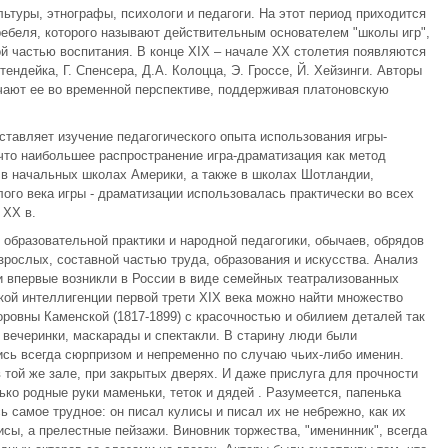
льтуры, этнографы, психологи и педагоги. На этот период приходится
ребеля, которого называют действительным основателем "школы игр",
ой частью воспитания. В конце XIX – начале XX столетия появляются
тендейка, Г. Спенсера, Д.А. Колоцца, Э. Гроссе, Й. Хейзинги. Авторы
учают ее во временной перспективе, поддерживая платоновскую
тавляет изучение педагогического опыта использования игры-
что наибольшее распространение игра-драматизация как метод
 в начальных школах Америки, а также в школах Шотландии,
лого века игры - драматизации использовалась практически во всех
 XX в.
 образовательной практики и народной педагогики, обычаев, обрядов
зрослых, составной частью труда, образования и искусства. Анализ
ии впервые возникли в России в виде семейных театрализованных
кой интеллигенции первой трети XIX века можно найти множество
ровны Каменской (1817-1899) с красочностью и обилием деталей так
 вечеринки, маскарады и спектакли. В старину люди были
ись всегда сюрпризом и непременно по случаю чьих-либо именин.
в той же зале, при закрытых дверях. И даже прислуга для прочности
ько родные руки маменьки, теток и дядей . Разумеется, папенька
 самое трудное: он писал кулисы и писал их не небрежно, как их
лисы, а прелестные пейзажи. Виновник торжества, "именинник", всегда