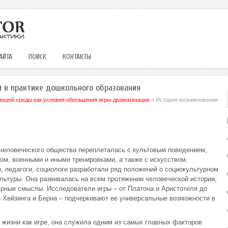
АЙТА
ПОИСК
КОНТАКТЫ
й в практике дошкольного образования
ющей среды как условия обогащения игры-драматизации
» История возникновения
 человеческого общества переплеталась с культовым поведением,
том, военными и иными тренировками, а также с искусством.
, педагоги, социологи разработали ряд положений о социокультурном
льтуры. Она развивалась на всем протяжении человеческой истории,
урные смыслы. Исследователи игры – от Платона и Аристотеля до
о Хейзинга и Берна – подчеркивают ее универсальные возможности в
жизни как игре, она служила одним из самых главных факторов