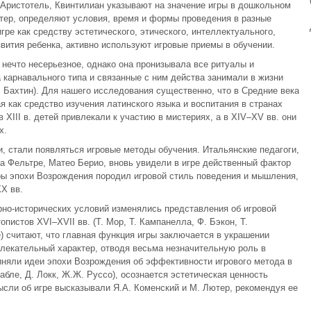
 Аристотель, Квинтилиан указывают на значение игры в дошкольном
тер, определяют условия, время и формы проведения в разные
гре как средству эстетического, этического, интеллектуального,
вития ребенка, активно используют игровые приемы в обучении.
 нечто несерьезное, однако она пронизывала все ритуалы и
 карнавального типа и связанные с ним действа занимали в жизни
. Бахтин). Для нашего исследования существенно, что в Средние века
я как средство изучения латинского языка и воспитания в странах
XIII в. детей привлекали к участию в мистериях, а в XIV–XV вв. они
х.
и, стали появляться игровые методы обучения. Итальянские педагоги,
да Фельтре, Матео Берио, вновь увидели в игре действенный фактор
ры эпохи Возрождения породил игровой стиль поведения и мышления,
X вв.
но-исторических условий изменялись представления об игровой
пистов XVI–XVII вв. (Т. Мор, Т. Кампанелла, Ф. Бэкон, Т.
) считают, что главная функция игры заключается в украшении
лекательный характер, отводя весьма незначительную роль в
иняли идеи эпохи Возрождения об эффективности игрового метода в
бле, Д. Локк, Ж.Ж. Руссо), осознается эстетическая ценность
ысли об игре высказывали Я.А. Коменский и М. Лютер, рекомендуя ее