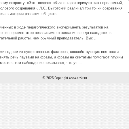
вому возрасту. «Этот возраст обычно характеризуют как переломный,
полового созревания». Л.С. Выготский различал три точки созревания:
ека в истории развития обществ ...
ченных в ходе педагогического эксперимента результатов на
что экспериментатор независимо от желания всегда находится в
ательной работы, чем обычный преподаватель. Выс ...
жит одним из существенных факторов, способствующих внятности
ленять речь паузами на фразы, а фразы на синтагмы помогают глухим
есте с тем наблюдение показывает, что уч ...
© 2026 Copyright www.ecsir.ru