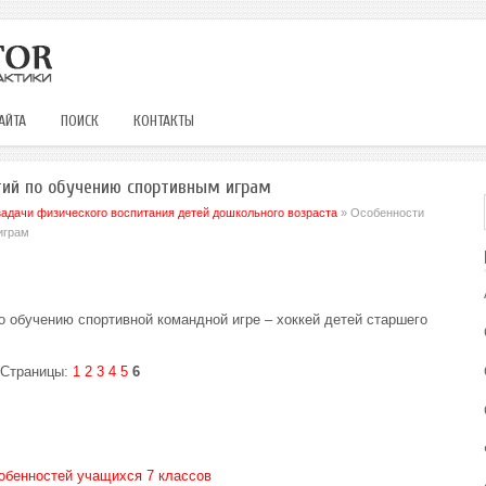
АЙТА
ПОИСК
КОНТАКТЫ
тий по обучению спортивным играм
задачи физического воспитания детей дошкольного возраста
» Особенности
играм
о обучению спортивной командной игре – хоккей детей старшего
Страницы:
1
2
3
4
5
6
обенностей учащихся 7 классов