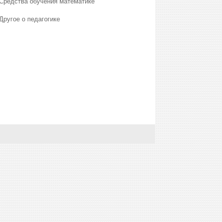
Средства обучения математике
Другое о педагогике