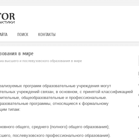
АЙТА
ПОИСК
КОНТАКТЫ
зования в мире
ма высшего и послевузовского образования в мире
реализуемых программ образовательные учреждения могут
ательных учреждений связан, в основном, с принятой классификацией
нительные, общеобразовательные и профессиональные.
разовательные программы, относящиеся к формальному
щим типам:
овного общего, среднего (полного) общего образования);
сшего, послевузовского профессионального образования).