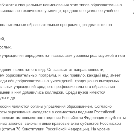
ребляются специальные наименования этих типов образовательных
ессионально-техническое училище, среднее специальное учебное
полнительные образовательные программы, разделяются на
ей;
ослых.
го учреждения определяется наивысшим уровнем реализуемой в нем
дения является его вид. Он зависит от направленности,
м образовательных программ, и, как правило, каждый вид имеет
 среди общеобразовательных учреждений, традиционно именуемых
тельных учреждений среднего профессионального образования
емени к ним добавились колледжи. Среди вузов имеются
уты и др.
оссии являются органы управления образованием. Согласно
осы образования находятся в совместном ведении Российской
по предметам совместного ведения Российская Федерация и субъекты
ых законов, законы и иные правовые акты субъектов Российской
 (статья 76 Конституции Российской Федерации). На уровне