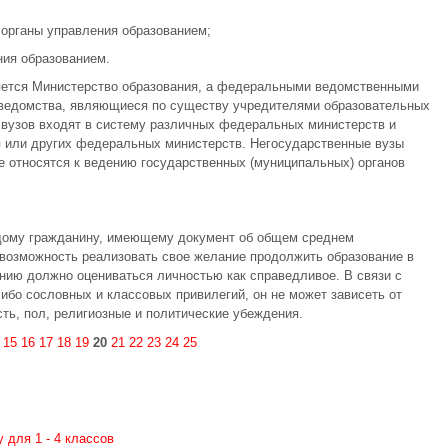
 органы управления образованием;
ия образованием.
ется Министерство образования, а федеральными ведомственными
едомства, являющиеся по существу учредителями образовательных
вузов входят в систему различных федеральных министерств и
я или других федеральных министерств. Негосударственные вузы
 относятся к ведению государственных (муниципальных) органов
ждому гражданину, имеющему документ об общем среднем
 возможность реализовать свое желание продолжить образование в
нию должно оцениваться личностью как справедливое. В связи с
либо сословных и классовых привилегий, он не может зависеть от
сть, пол, религиозные и политические убеждения.
:
15
16
17
18
19
20
21
22
23
24
25
 для 1 - 4 классов