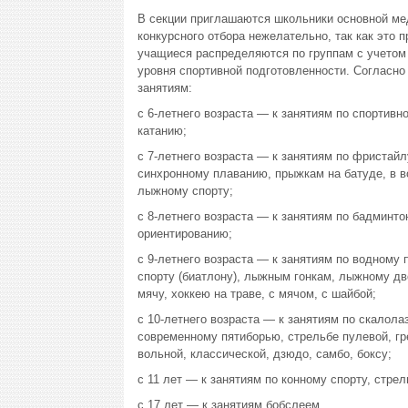
В секции приглашаются школьники основной мед
конкурсного отбора нежелательно, так как это 
учащиеся распределяются по группам с учетом 
уровня спортивной подготовленности. Согласн
занятиям:
с 6-летнего возраста — к занятиям по спортивн
катанию;
с 7-летнего возраста — к занятиям по фристай
синхронному плаванию, прыжкам на батуде, в во
лыжному спорту;
с 8-летнего возраста — к занятиям по бадминто
ориентированию;
с 9-летнего возраста — к занятиям по водному 
спорту (биатлону), лыжным гонкам, лыжному дв
мячу, хоккею на траве, с мячом, с шайбой;
с 10-летнего возраста — к занятиям по скалола
современному пятиборью, стрельбе пулевой, гре
вольной, классической, дзюдо, самбо, боксу;
с 11 лет — к занятиям по конному спорту, стрел
с 17 лет — к занятиям бобслеем.