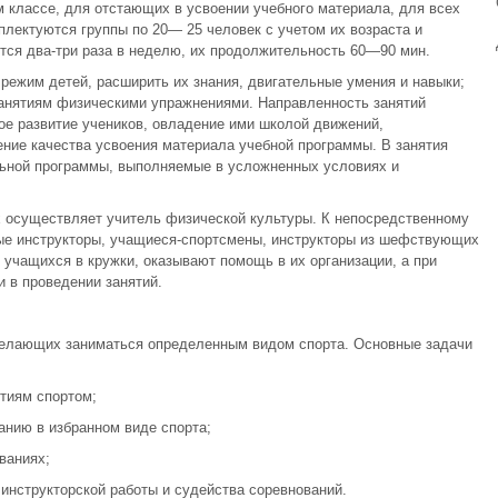
м классе, для отстающих в усвоении учебного материала, для всех
лектуются группы по 20— 25 человек с учетом их возраста и
тся два-три раза в неделю, их продолжительность 60—90 мин.
режим детей, расширить их знания, двигательные умения и навыки;
занятиям физическими упражнениями. Направленность занятий
е развитие учеников, овладение ими школой движений,
ние качества усвоения материала учебной программы. В занятия
ьной программы, выполняемые в усложненных условиях и
х осуществляет учитель физической культуры. К непосредственному
ые инструкторы, учащиеся-спортсмены, инструкторы из шефствующих
 учащихся в кружки, оказывают помощь в их организации, а при
 в проведении занятий.
желающих заниматься определенным видом спорта. Основные задачи
тиям спортом;
анию в избранном виде спорта;
ваниях;
 инструкторской работы и судейства соревнований.