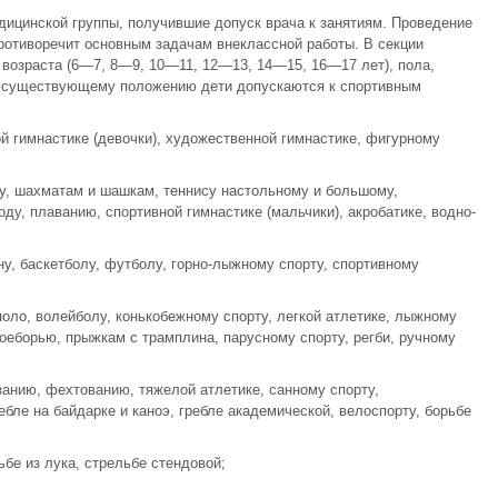
ицинской группы, получившие допуск врача к занятиям. Проведение
противоречит основным задачам внеклассной работы. В секции
возраста (6—7, 8—9, 10—11, 12—13, 14—15, 16—17 лет), пола,
о существующему положению дети допускаются к спортивным
ой гимнастике (девочки), художественной гимнастике, фигурному
лу, шахматам и шашкам, теннису настольному и большому,
ду, плаванию, спортивной гимнастике (мальчики), акробатике, водно-
ну, баскетболу, футболу, горно-лыжному спорту, спортивному
поло, волейболу, конькобежному спорту, легкой атлетике, лыжному
оеборью, прыжкам с трамплина, парусному спорту, регби, ручному
занию, фехтованию, тяжелой атлетике, санному спорту,
бле на байдарке и каноэ, гребле академической, велоспорту, борьбе
ьбе из лука, стрельбе стендовой;