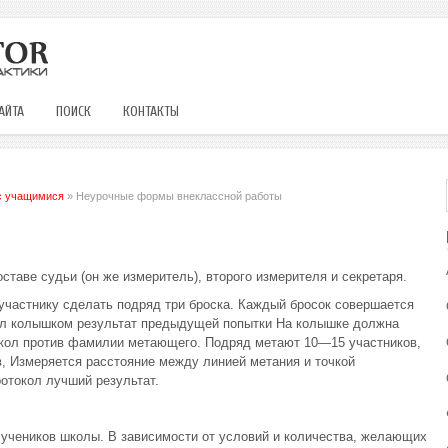
АЙТА
ПОИСК
КОНТАКТЫ
с учащимися
» Неурочные формы внеклассной работы
ставе судьи (он же измеритель), второго измерителя и секретаря.
участнику сделать подряд три броска. Каждый бросок совершается
тил колышком результат предыдущей попытки На колышке должна
токол против фамилии метающего. Подряд метают 10—15 участников,
в, Измеряется расстояние между линией метания и точкой
отокол лучший результат.
 учеников школы. В зависимости от условий и количества, желающих