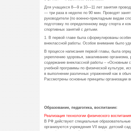
Для учащихся 8—9 и 10—11 лет занятия проводя
— три раза в неделю по 90 мин. Проводят заня
руководители (по военно-прикладным видам сп
подготовку по определенному виду спорта и ко
спортивных занятий с детьми.
1. В первой главе была сформулированы особен
внеклассной работы. Особое внимание было уде
В процессе написания первой главы, была опре
укреплению здоровья, закаливанию организма,
содержание внеклассной работы – «Основным с
учебной программы по физической культуре, и
в выполнении различных упражнений как в обычн
Рассмотрены основные принципы организации в
Образование, педагогика, воспитание:
Реализация технологии физического воспитания 
В РФ действуют специальные образовательные 
организуются учреждения VII вида: детский с