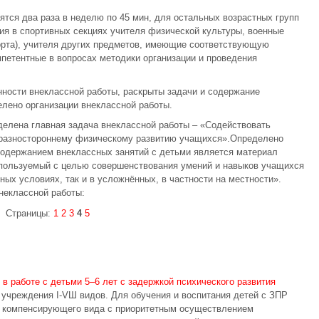
тся два раза в неделю по 45 мин, для остальных возрастных групп
тия в спортивных секциях учителя физической культуры, военные
орта), учителя других предметов, имеющие соответствующую
мпетентные в вопросах методики организации и проведения
ности внеклассной работы, раскрыты задачи и содержание
лено организации внеклассной работы.
делена главная задача внеклассной работы – «Содействовать
 разностороннему физическому развитию учащихся».Определено
одержанием внеклассных занятий с детьми является материал
спользуемый с целью совершенствования умений и навыков учащихся
ых условиях, так и в усложнённых, в частности на местности».
неклассной работы:
Страницы:
1
2
3
4
5
в работе с детьми 5–6 лет с задержкой психического развития
учреждения I-VШ видов. Для обучения и воспитания детей с ЗПР
ад компенсирующего вида с приоритетным осуществлением