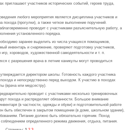
ах приглашают участников исторических событий, героев труда,
ведения любого мероприятия является дисциплина участников и
 похода (прогулки), а также четкое выполнение поручений.
заблаговременно проводит с участниками разъяснительную работу, а
полнения установленного порядка.
еобходимо заранее выделить из числа учащихся помощников,
мый инвентарь и снаряжение, проверяют подготовку участников,
 игр, хороводов, художественной самодеятельности и т. п.
хся с разрешения врача в летние каникулы могут проводиться
утверждается директором школы. Готовность каждого участника
 похода и непосредственно перед выходом. К участию в походах
ы (врача или медсестру).
предварительно проводит с участниками несколько тренировочных
ршрут похода и распределяет обязанности. Большое внимание
инвентаря (в частности, одежды и обуви) и подготовительной работе
ен быть обеспечен в закрытом помещении (в доме, школьном здании),
бованиям. Питание должно быть обязательно горячим. Поход
с соблюдением определенного режима движения, отдыха, питания.
Страницы:
1
2
3