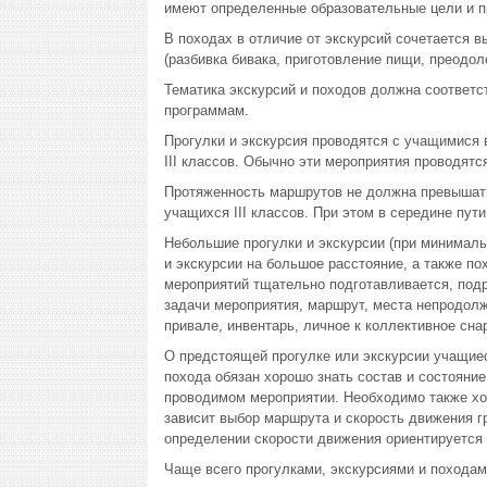
имеют определенные образовательные цели и п
В походах в отличие от экскурсий сочетается 
(разбивка бивака, приготовление пищи, преодол
Тематика экскурсий и походов должна соответ
программам.
Прогулки и экскурсия проводятся с учащимися
III классов. Обычно эти мероприятия проводятс
Протяженность маршрутов не должна превышать
учащихся ІІІ классов. При этом в середине пут
Небольшие прогулки и экскурсии (при минималь
и экскурсии на большое расстояние, а также по
мероприятий тщательно подготавливается, под
задачи мероприятия, маршрут, места непродолж
привале, инвентарь, личное к коллективное сна
О предстоящей прогулке или экскурсии учащиес
похода обязан хорошо знать состав и состояние
проводимом мероприятии. Необходимо также хор
зависит выбор маршрута и скорость движения гр
определении скорости движения ориентируется 
Чаще всего прогулками, экскурсиями и походам