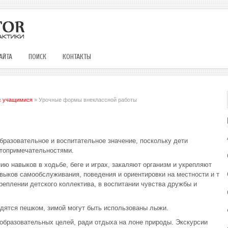
АЙТА
ПОИСК
КОНТАКТЫ
с учащимися
» Урочные формы внеклассной работы
бразовательное и воспитательное значение, поскольку дети
стопримечательностями.
ю навыков в ходьбе, беге и играх, закаляют организм и укрепляют
выков самообслуживания, поведения и ориентировки на местности и т
реплении детского коллектива, в воспитании чувства дружбы и
одятся пешком, зимой могут быть использованы лыжи.
образовательных целей, ради отдыха на лоне природы. Экскурсии