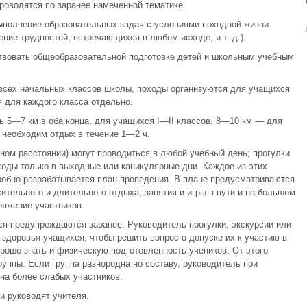
роводятся по заранее намеченной тематике.
выполнение образовательных задач с условиями походной жизни
ение трудностей, встречающихся в любом исходе, и т. д.).
ствовать общеобразовательной подготовке детей и школьным учебным
 всех начальных классов школы, походы организуются для учащихся
я для каждого класса отдельно.
 5—7 км в оба конца, для учащихся I—ІІ классов, 8—10 км — для
и необходим отдых в течение 1—2 ч.
ном расстоянии) могут проводиться в любой учебный день; прогулки
ходы только в выходные или каникулярные дни. Каждое из этих
робно разрабатывается план проведения. В плане предусматриваются
ительного и длительного отдыха, занятия и игры в пути и на большом
ряжение участников.
я предупреждаются заранее. Руководитель прогулки, экскурсии или
 здоровья учащихся, чтобы решить вопрос о допуске их к участию в
ошо знать и физическую подготовленность учеников. От этого
уппы. Если группа разнородна но составу, руководитель при
на более слабых участников.
и руководят учителя.