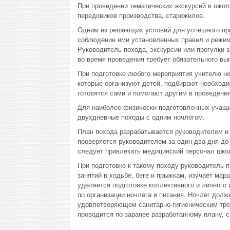
При проведении тематических экскурсий в школ
передовиков производства, старожилов.
Одним из решающих условий для успешного про
соблюдение ими установленных правил и режима
Руководитель похода, экскурсии или прогулки 
во время проведения требует обязательного вы
При подготовке любого мероприятия учителю н
которые организуют детей, подбирают необходи
готовятся сами и помогают другим в проведении
Для наиболее физически подготовленных учащи
двухдневные походы с одним ночлегом.
План похода разрабатывается руководителем и 
проверяется руководителем за один два дня до
следует привлекать медицинский персонал школ
При подготовке к такому походу руководитель 
занятий в ходьбе, беге и прыжкам, изучает ма
уделяется подготовке коллективного и личного 
по организации ночлега и питания. Ночлег долж
удовлетворяющем санитарно-гигиеническим тре
проводится по заранее разработанному плану, 