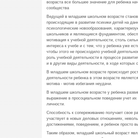
возраста все большее значение для ребенка нач
сообщества
Ведущей в младшем школьном возрасте станови
происходящие в развитии психики детей на дан
психологические новообразования, характериз
школьников и являющиеся фундаментом, обесп
мотивация к учебной деятельности, столь сильн
интереса к учебе и с тем, что у ребенка уже ес
чтобы этого не происходило учебной деятельн
роль учебной деятельности в процессе развити
и в другие виды деятельности, в ходе которых
В младшем школьном возрасте происходит рост
деятельности ребенка в этом возрасте является
мотива - мотив избегания неудачи.
В младшем школьном возрасте у ребенка разви
выражение в просоциальном поведении учет их 
личности.
Способность к сопереживанию получает свое ра
участвует в новых деловых отношениях, неволь
достижениями, поведением, и ребенок просто в
Таким образом, младший школьный возраст явл