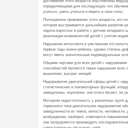
достижения этого возраста обусловлены ведущ
определяющими для последующих лет обучения:
учиться, уметь учиться и верить в свои силы.
Полноценное проживание этого возраста, его п
котором выстраивается дальнейшее развитие ре
задача взрослых в работе с детьми младшего ш
реализации возможностей детей с учетом индив
Нарушения интеллекта и умственная отсталость
первые годы жизни ребенка, однако степень дефе
могут иметь значительные индивидуальные осо
Общими чертами для всех детей с нарушением 
способностей являются также нарушения всех ст
мышления, высших эмоций.
Недоразвитие двигательной сферы детей с нар
статистических и локомоторных функций, коорд
замедленны, неуклюжи, они плохо бегают, не у
Моторная недостаточность у различных групп д
тормозного типа двигательное недоразвитие об
замедленности их темпа, вялости, неловкости, 
возбуждения, наоборот, отмечается повышенна
они затрудняются производить последовательны
самостоятельно обслужить себя.