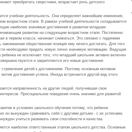
инают приобретать сверстники, возрастает роль детского
тся учебная деятельность. Она определяет важнейшие изменения,
ном возрастном этапе. В рамках учебной деятельности складываются
ующие наиболее значимые достижения в развитии младших
ечивающим развитие на следующем возрастном этапе. Постепенно
ая в первом классе, начинает снижаться. Это связано с падением
ть завоеванная общественная позиция ему нечего достигать. Для того
ости необходимо придать новую лично значимую мотивацию. Ведущая
я ребенка не исключает того, что младший школьник активно включен
 совершенствуются и закрепляются его новые достижения.
 стремления детей к достижениям. Поэтому основным мотивом
 мотив достижения успеха. Иногда встречается другой вид этого
вается направленность на других людей, получившая свое
интересов. Просоциальное поведение очень значимо для развитой
звитие в условиях школьного обучения потому, что ребенок
но он вынужден сравнивать себя с другими детьми - с их успехами,
ынужден учиться развивать свои способности и качества.
яется наиболее ответственным этапом школьного детства. Основные