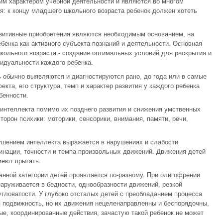
им характером учебной деятельности и являются во многом
 к концу младшего школьного возраста ребенок должен хотеть
озитивные приобретения являются необходимым основанием, на
бенка как активного субъекта познаний и деятельности. Основная
кольного возраста - создание оптимальных условий для раскрытия и
идуальности каждого ребенка.
 обычно выявляются и диагностируются рано, до года или в самые
кта, его структура, темп и характер развития у каждого ребенка
бенности.
интеллекта помимо их позднего развития и снижения умственных
орон психики: моторики, сенсорики, внимания, памяти, речи,
ушением интеллекта выражается в нарушениях и слабости
инации, точности и темпа произвольных движений. Движения детей
меют прыгать.
анной категории детей проявляется по-разному. При олигофрении
наруживается в бедности, однообразности движений, резкой
угловатости. У глубоко отсталых детей с преобладанием процесса
я подвижность, но их движения нецеленаправленны и беспорядочны,
е, координированные действия, зачастую такой ребенок не может