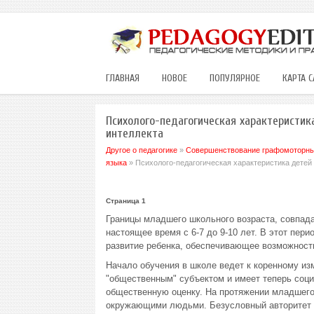
ГЛАВНАЯ
НОВОЕ
ПОПУЛЯРНОЕ
КАРТА С
Психолого-педагогическая характеристи
интеллекта
Другое о педагогике
»
Совершенствование графомоторных
языка
» Психолого-педагогическая характеристика детей
Страница 1
Границы младшего школьного возраста, совпад
настоящее время с 6-7 до 9-10 лет. В этот пе
развитие ребенка, обеспечивающее возможность
Начало обучения в школе ведет к коренному из
"общественным" субъектом и имеет теперь соци
общественную оценку. На протяжении младшего
окружающими людьми. Безусловный авторитет в