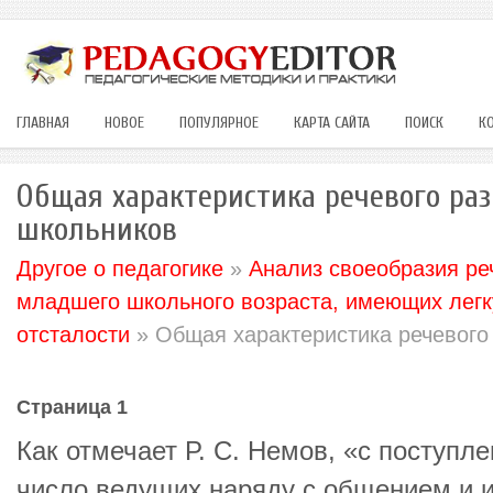
ГЛАВНАЯ
НОВОЕ
ПОПУЛЯРНОЕ
КАРТА САЙТА
ПОИСК
К
Общая характеристика речевого ра
школьников
Другое о педагогике
»
Анализ своеобразия ре
младшего школьного возраста, имеющих легк
отсталости
» Общая характеристика речевого
Страница 1
Как отмечает Р. С. Немов, «с поступл
число ведущих наряду с общением и и