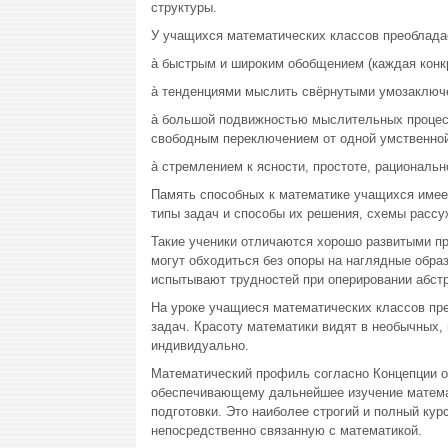
структуры.
У учащихся математических классов преобладае
à быстрым и широким обобщением (каждая конкр
à тенденциями мыслить свёрнутыми умозаключен
à большой подвижностью мыслительных процесс
свободным переключением от одной умственной 
à стремлением к ясности, простоте, рациональн
Память способных к математике учащихся имее
типы задач и способы их решения, схемы рассу
Такие ученики отличаются хорошо развитыми п
могут обходиться без опоры на наглядные образ
испытывают трудностей при оперировании абст
На уроке учащиеся математических классов пр
задач. Красоту математики видят в необычных
индивидуально.
Математический профиль согласно Концепции об
обеспечивающему дальнейшее изучение математ
подготовки. Это наиболее строгий и полный ку
непосредственно связанную с математикой.