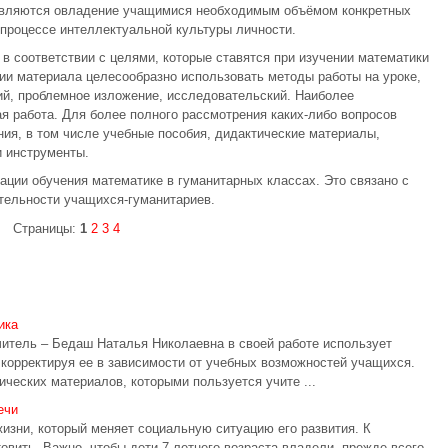
являются овладение учащимися необходимым объёмом конкретных
процессе интеллектуальной культуры личности.
в соответствии с целями, которые ставятся при изучении математики
ии материала целесообразно использовать методы работы на уроке,
й, проблемное изложение, исследовательский. Наиболее
 работа. Для более полного рассмотрения каких-либо вопросов
ия, в том числе учебные пособия, дидактические материалы,
и инструменты.
ации обучения математике в гуманитарных классах. Это связано с
тельности учащихся-гуманитариев.
Страницы:
1
2
3
4
ика
читель – Бедаш Наталья Николаевна в своей работе использует
корректируя ее в зависимости от учебных возможностей учащихся.
ческих материалов, которыми пользуется учите ...
ечи
жизни, который меняет социальную ситуацию его развития. К
овить. Важно, чтобы дети 7-летнего возраста владели, прежде всего,