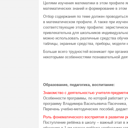
Целями изучения математики в этом профиле 
математических знаний и формирование в этом 
Отбор содержания по теме должен проводиться 
в математическом профиле. А также при изучен
соответствующие этому профилю: эвристически
привлекательна для школьников индивидуальная
можно использовать различные средства обучен
таблицы, экранные средства, приборы, модели 
Больше всего трудностей возникает при организ
некоторыми особенностями познавательной дея
Образование, педагогика, воспитание:
Знакомство с деятельностью учителя-предметн
Особенности программы, по которой работает у
программу Владимира Васильевича Пасечника, 
Перечень учебно-методических пособий, дидакти
Роль фонематического восприятия в развитии р
Поступление ребёнка в школу – важный этап в 
обучению в 1-ом классе ребёнка необходимо гот