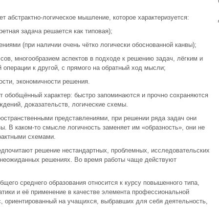
т абстрактно-логическое мышление, которое характеризуется:
етная задача решается как типовая);
иями (при наличии очень чётко логически обоснованной канвы);
ов, многообразием аспектов в подходе к решению задач, лёгким и
операции к другой, с прямого на обратный ход мысли;
ости, экономичности решения.
т обобщённый характер: быстро запоминаются и прочно сохраняются
ждений, доказательств, логические схемы.
ространственными представлениями, при решении ряда задач они
ы. В каком-то смысле логичность заменяет им «образность», они не
рактными схемами.
едпочитают решение нестандартных, проблемных, исследовательских
, неожиданных решениях. Во время работы чаще действуют
щего среднего образования относится к курсу повышенного типа,
ики и её применение в качестве элемента профессиональной
рс, ориентированный на учащихся, выбравших для себя деятельность,