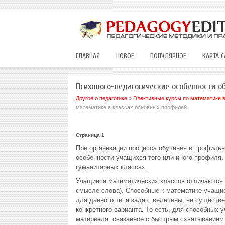
ГЛАВНАЯ
НОВОЕ
ПОПУЛЯРНОЕ
КАРТА С
Психолого-педагогические особенности о
Другое о педагогике
»
Элективные курсы по математике 
математике в классах основных профилей
Страница 1
При организации процесса обучения в профильн
особенности учащихся того или иного профиля.
гуманитарных классах.
Учащиеся математических классов отличаются 
смысле слова). Способные к математике учащи
для данного типа задач, величины, не существ
конкретного варианта. То есть, для способных
материала, связанное с быстрым схватыванием