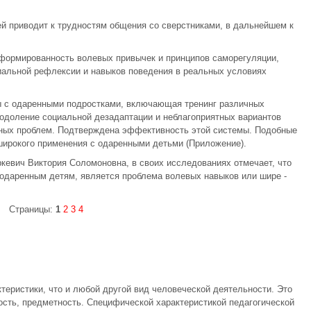
й приводит к трудностям общения со сверстниками, в дальнейшем к
сформированность волевых привычек и принципов саморегуляции,
иальной рефлексии и навыков поведения в реальных условиях
ы с одаренными подростками, включающая тренинг различных
одоление социальной дезадаптации и неблагоприятных вариантов
вных проблем. Подтверждена эффективность этой системы. Подобные
ирокого применения с одаренными детьми (Приложение).
кевич Виктория Соломоновна, в своих исследованиях отмечает, что
 одаренным детям, является проблема волевых навыков или шире -
Страницы:
1
2
3
4
теристики, что и любой другой вид человеческой деятельности. Это
сть, предметность. Специфической характеристикой педагогической