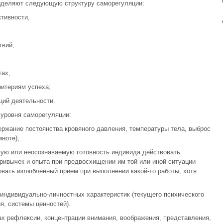
ыделяют следующую структуру саморегуляции:
ктивности,
твий;
;
тах;
ритериям успеха;
ций деятельности.
 уровня саморегуляции:
ержание постоянства кровяного давления, температуры тела, выброс
ноте);
ую или неосознаваемую готовность индивида действовать
ривычек и опыта при предвосхищении им той или иной ситуации
овать излюбленный прием при выполнении какой-то работы, хотя
 индивидуально-личностных характеристик (текущего психического
я, системы ценностей).
х рефлексии, концентрации внимания, воображения, представления,