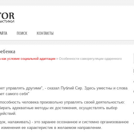
АЙТА
ПОИСК
КОНТАКТЫ
ребенка
 как условие социальной адаптации
» Особенности саморегуляции одаренного
чет управлять другими", - сказал Публий Сир. Здесь уместны и слова
нает самого себя"
пособность человека произвольно управлять своей деятельностью:
ыбирать адекватные методы их достижения, осуществлять выбор
действий.
ядок, налаживать) - это заранее осознанное и системно организованное
 изменения ее характеристик в желаемом направлении.