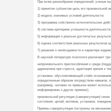
При всем разнообразии определений, ученые в
1) принятая субъектом цель его произвольной а
2) модель значимых условий деятельности;
3) программа собственно исполнительских дейс
4) система критериев успешности деятельности
5) информация о реально достигнутых результа
6) оценка соответствия реальных результатов к
7) решения о необходимости и характере коррек
В научной литературе психологи различают три
непроизвольного приспособления к среде (подд
адреналина при стрессе, адаптация зрения к тем
установки, обусловливающей слабо осознаваем
определенным образом посредством навыков, п
(например, человек по привычке может использ
информирован о других приемах);
произвольной регуляции (саморегуляции) своих
состояния, целей, мотивов, установок, поведени
Приемы саморегуляции построены на механизма