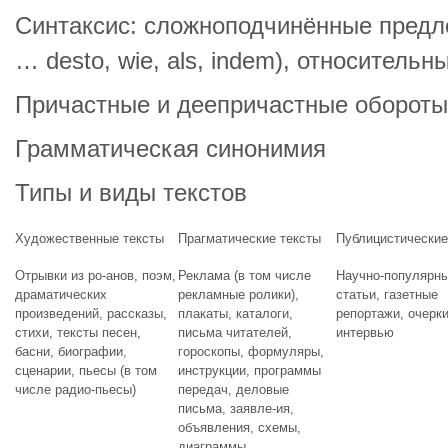
Синтаксис: сложноподчинённые предло
… desto, wie, als, indem), относительн
Причастные и деепричастные обороты
Грамматическая синонимия
Типы и виды текстов
Художественные тексты
Прагматические тексты
Публицистические
Отрывки из ро-анов, поэм,
Реклама (в том числе
Научно-популярн
драматических
рекламные ролики),
статьи, газетные
произведений, рассказы,
плакаты, каталоги,
репортажи, очерки
стихи, тексты песен,
письма читателей,
интервью
басни, биографии,
гороскопы, формуляры,
сценарии, пьесы (в том
инструкции, программы
числе радио-пьесы)
передач, деловые
письма, заявле-ия,
объявления, схемы,
диаграммы