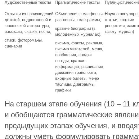
Художественные тексты
Прагматические тексты
Публицистические
Отрывки из произведений
Объявления, телефонные
Научно-популярн
детской, подростковой и
разговоры, телеграммы,
статьи, краткие
юношеской литературы,
репортажи, заметк
краткие биографии (в
рассказы, сказки, песни,
газету, журнал)
молодёжных журналах),
стихи, фотороманы,
письма, факсы, реклама,
сценарии
письма читателей, меню,
сообщения, сводки
погоды, краткая
информация, расписание
движения транспорта,
входные билеты, меню
таблицы, диаграммы,
графики
На старшем этапе обучения (10 – 11 
и обобщаются грамматические явлени
предыдущих этапах обучения, и вводя
должны уметь формулировать граммат