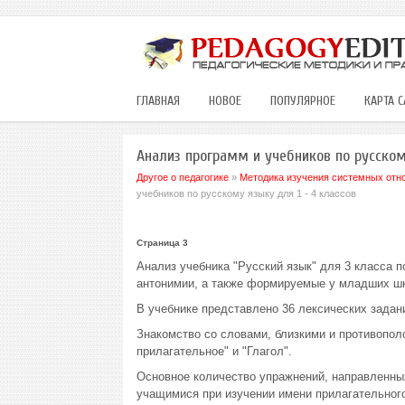
ГЛАВНАЯ
НОВОЕ
ПОПУЛЯРНОЕ
КАРТА С
Анализ программ и учебников по русском
Другое о педагогике
»
Методика изучения системных отно
учебников по русскому языку для 1 - 4 классов
Страница 3
Анализ учебника "Русский язык" для 3 класса 
антонимии, а также формируемые у младших шк
В учебнике представлено 36 лексических задани
Знакомство со словами, близкими и противопол
прилагательное" и "Глагол".
Основное количество упражнений, направленны
учащимися при изучении имени прилагательног