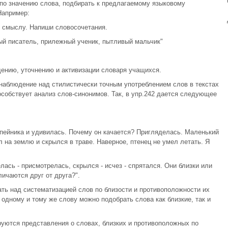
по значению слова, подбирать к предлагаемому языковому
Например:
о смыслу. Напиши словосочетания.
ый писатель, прилежный ученик, пытливый мальчик"
ению, уточнению и активизации словаря учащихся.
наблюдение над стилистически точным употреблением слов в текстах
особствует анализ слов-синонимов. Так, в упр.242 дается следующее
епейника и удивилась. Почему он качается? Пригляделась. Маленький
 на землю и скрылся в траве. Наверное, птенец не умел летать. Я
елась - присмотрелась, скрылся - исчез - спрятался. Они близки или
ичаются друг от друга?".
ть над систематизацией слов по близости и противоположности их
 одному и тому же слову можно подобрать слова как близкие, так и
уются представления о словах, близких и противоположных по