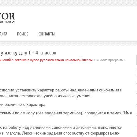
АЙТА
ПОИСК
КОНТАКТЫ
у языку для 1 - 4 классов
шений в лексике в курсе русского языка начальной школы
» Анализ программ и
позволил установить характер работы над явлениями синонимии и
ольников лексические учебно-языковые умения.
й различного характера.
ожными по смыслу (без введения терминов), проводится в темах "Имя
х на работу над явлениями синонимии и антонимии, выполняется
о и глагола. Лексические задания способствуют формированию