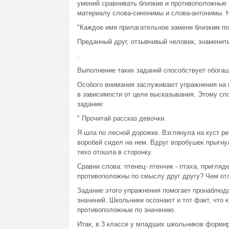
умений сравнивать близкие и противоположные 
материалу слова-синонимы и слова-антонимы. 
"Каждое имя прилагательное замени близким п
Преданный друг, отзывчивый человек, знаменит
.
Выполнение таких заданий способствует обогащ
Особого внимания заслуживают упражнения на 
в зависимости от цели высказывания. Этому сп
задание:
" Прочитай рассказ девочки.
Я шла по лесной дорожке. Взглянула на куст р
воробей сидел на нем. Вдруг воробушек прыгнул
тихо отошла в сторонку.
Сравни слова: птенец- птенчик - птаха, пригляд
противоположны по смыслу друг другу? Чем отл
Задание этого упражнения помогает пронаблюда
значений. Школьники осознают и тот факт, что к
противоположные по значению.
Итак, в 3 классе у младших школьников формир