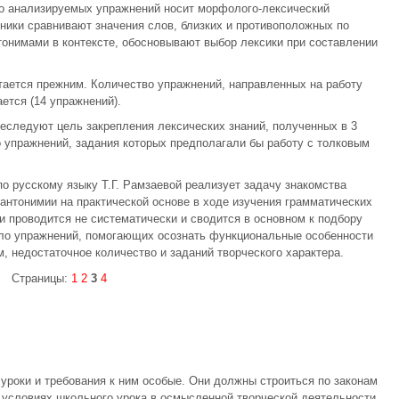
во анализируемых упражнений носит морфолого-лексический
еники сравнивают значения слов, близких и противоположных по
онимами в контексте, обосновывают выбор лексики при составлении
тается прежним. Количество упражнений, направленных на работу
ется (14 упражнений).
еследуют цель закрепления лексических знаний, полученных в 3
 упражнений, задания которых предполагали бы работу с толковым
о русскому языку Т.Г. Рамзаевой реализует задачу знакомства
нтонимии на практической основе в ходе изучения грамматических
и проводится не систематически и сводится в основном к подбору
ало упражнений, помогающих осознать функциональные особенности
, недостаточное количество и заданий творческого характера.
Страницы:
1
2
3
4
 уроки и требования к ним особые. Они должны строиться по законам
 условиях школьного урока в осмысленной творческой деятельности