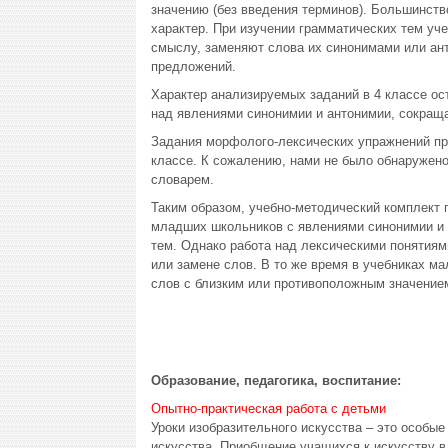
значению (без введения терминов). Большинст
характер. При изучении грамматических тем уч
смыслу, заменяют слова их синонимами или ант
предложений.
Характер анализируемых заданий в 4 классе ос
над явлениями синонимии и антонимии, сокраща
Задания морфолого-лексических упражнений пр
классе. К сожалению, нами не было обнаружено
словарем.
Таким образом, учебно-методический комплект п
младших школьников с явлениями синонимии и а
тем. Однако работа над лексическими понятиям
или замене слов. В то же время в учебниках м
слов с близким или противоположным значением
Образование, педагогика, воспитание:
Опытно-практическая работа с детьми
Уроки изобразительного искусства – это особые
искусства. Приобщение учащихся к искусству в