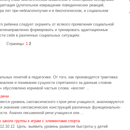
даптация (длительное извращение поведенческих реакций,
ра лет при неблагополучии и в биологическом, и социальном
то ребенка следует охранять от всякого проявления социальной
целенаправленно формировать и тренировать адаптационные
сти себя в различных социальных ситуациях.
Страницы:
1
2
льных понятий в педагогике. От того, как производится трактовка
анализе и понимании сущности спрятанного за данным словом
 обусловлено корневой частью слова: «воспит ...
 речи
ется уровень синтаксического строя речи учащихся, анализируются
я значение синтаксических конструкций различных функционально-
сти. Анализ письменной речи учащихся опи ...
к школе группы к играм с элементами спорта
12.10.12. Цель: выявить уровень развития быстроты у детей