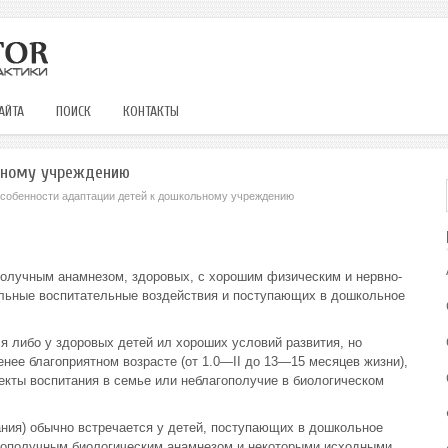
АЙТА
ПОИСК
КОНТАКТЫ
ьному учреждению
собенности адаптации детей к дошкольному учреждению
получным анамнезом, здоровых, с хорошим физическим и нервно-
льные воспитательные воздействия и поступающих в дошкольное
я либо у здоровых детей ил хороших условий развития, но
ее благоприятном возрасте (от 1.0—II до 13—15 месяцев жизни),
екты воспитания в семье или неблагополучие в биологическом
ния) обычно встречается у детей, поступающих в дошкольное
гополучным биологическим анамнезом и некоторыми исходными