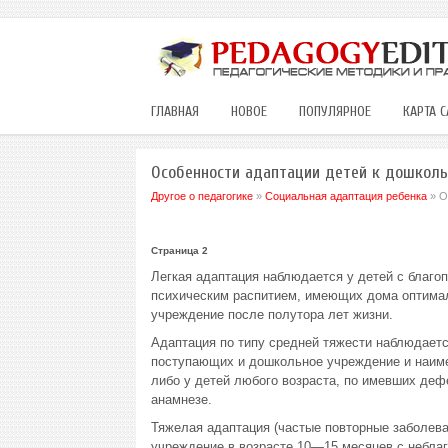
ГЛАВНАЯ
НОВОЕ
ПОПУЛЯРНОЕ
КАРТА С
Особенности адаптации детей к дошкол
Другое о педагогике
»
Социальная адаптация ребенка
» О
Страница 2
Легкая адаптация наблюдается у детей с благо
психическим распитием, имеющих дома оптима
учреждение после полутора лет жизни.
Адаптация по типу средней тяжести наблюдаетс
поступающих и дошкольное учреждение и наимен
либо у детей любого возраста, по имевших деф
анамнезе.
Тяжелая адаптация (частые повторные заболева
учреждение в возрасте 10—15 месяцев с небла