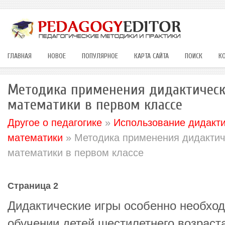
ГЛАВНАЯ
НОВОЕ
ПОПУЛЯРНОЕ
КАРТА САЙТА
ПОИСК
К
Методика применения дидактически
математики в первом классе
Другое о педагогике
»
Использование дидакти
математики
» Методика применения дидактиче
математики в первом классе
Страница 2
Дидактические игры особенно необход
обучении детей шестилетнего возраста