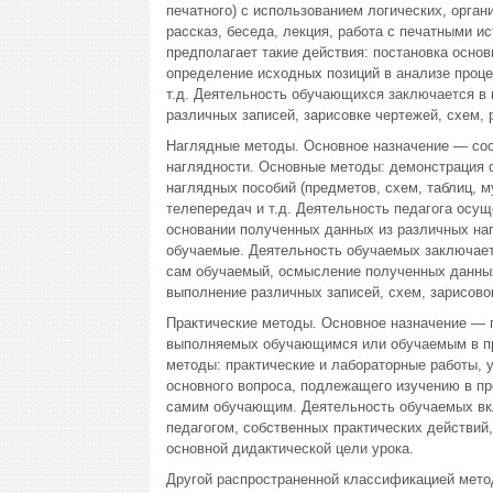
печатного) с использованием логических, орга
рассказ, беседа, лекция, работа с печатными и
предполагает такие действия: постановка осно
определение исходных позиций в анализе проце
т.д. Деятельность обучающихся заключается в
различных записей, зарисовке чертежей, схем,
Наглядные методы. Основное назначение — со
наглядности. Основные методы: демонстрация 
наглядных пособий (предметов, схем, таблиц, м
телепередач и т.д. Деятельность педагога осущ
основании полученных данных из различных на
обучаемые. Деятельность обучаемых заключает
сам обучаемый, осмысление полученных данных 
выполнение различных записей, схем, зарисовок
Практические методы. Основное назначение — 
выполняемых обучающимся или обучаемым в про
методы: практические и лабораторные работы, 
основного вопроса, подлежащего изучению в пр
самим обучающим. Деятельность обучаемых вк
педагогом, собственных практических действий,
основной дидактической цели урока.
Другой распространенной классификацией мето