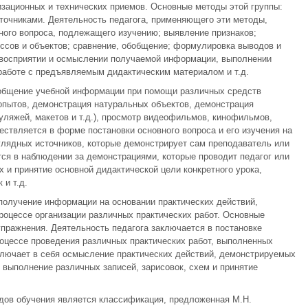
низационных и технических приемов. Основные методы этой группы:
сточниками. Деятельность педагога, применяющего эти методы,
вного вопроса, подлежащего изучению; выявление признаков;
ссов и объектов; сравнение, обобщение; формулировка выводов и
 восприятии и осмыслении получаемой информации, выполнении
 работе с предъявляемым дидактическим материалом и т.д.
общение учебной информации при помощи различных средств
опытов, демонстрация натуральных объектов, демонстрация
уляжей, макетов и т.д.), просмотр видеофильмов, кинофильмов,
ествляется в форме постановки основного вопроса и его изучения на
глядных источников, которые демонстрирует сам преподаватель или
ся в наблюдении за демонстрациями, которые проводит педагог или
и принятие основной дидактической цели конкретного урока,
 и т.д.
получение информации на основании практических действий,
цессе организации различных практических работ. Основные
упражнения. Деятельность педагога заключается в постановке
оцессе проведения различных практических работ, выполненных
лючает в себя осмысление практических действий, демонстрируемых
 выполнение различных записей, зарисовок, схем и принятие
дов обучения является классификация, предложенная М.Н.