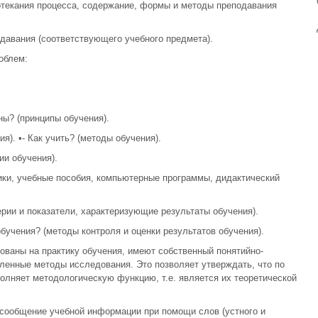
отекания процесса, содержание, формы и методы преподавания
давания (соответствующего учебного предмета).
облем:
ны? (принципы обучения).
я). •- Как учить? (методы обучения).
ии обучения).
ики, учебные пособия, компьютерные программы, дидактический
терии и показатели, характеризующие результаты обучения).
обучения? (методы контроля и оценки результатов обучения).
ованы на практику обучения, имеют собственный понятийно-
ленные методы исследования. Это позволяет утверждать, что по
лняет методологическую функцию, т.е. является их теоретической
сообщение учебной информации при помощи слов (устного и