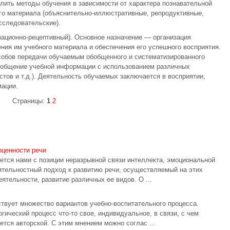
лить методы обучения в зависимости от характера познавательной
го материала (объяснительно-иллюстративные, репродуктивные,
сследовательские).
ционно-рецептивный). Основное назначение — организация
ия им учебного материала и обеспечения его успешного восприятия.
собов передачи обучаемым обобщенного и систематизированного
сообщение учебной информации с использованием различных
стов и т.д.). Деятельность обучаемых заключается в восприятии,
ации.
Страницы:
1
2
ценности речи
ется нами с позиции неразрывной связи интеллекта, эмоциональной
ятельностный подход к развитию речи, осуществляемый на этих
ятельности, развитие различных ее видов. О ...
ствует множество вариантов учебно-воспитательного процесса.
гический процесс что-то свое, индивидуальное, в связи, с чем
ется авторской. С этим мнением можно соглас ...